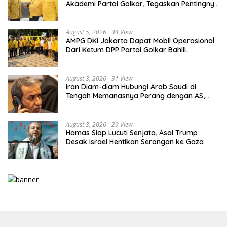
Akademi Partai Golkar, Tegaskan Pentingnya
Kaderisasi Berkualitas
August 5, 2026
34 View
AMPG DKI Jakarta Dapat Mobil Operasional
Dari Ketum DPP Partai Golkar Bahlil
Lahadalia
August 3, 2026
31 View
Iran Diam-diam Hubungi Arab Saudi di
Tengah Memanasnya Perang dengan AS,
Ada Pesan Tegas untuk Riyadh
August 3, 2026
29 View
Hamas Siap Lucuti Senjata, Asal Trump
Desak Israel Hentikan Serangan ke Gaza