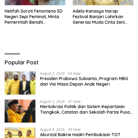
Hetifah Soroti Fenomena SD
Adela Kanasya Harap
Negeri Sepi Peminat, Minta
Festival Banjari Lahirkan
Pemerintah Benahi
Generasi Muda Cinta Seni
Pemerataan Pendidikan
Islami dan Miliki Karakter
Kebangsaan Kuat
Popular Post
August 2, 2026
54 View
Presiden Prabowo Subianto, Program MBG
dan Visi Masa Depan Anak Negeri
August 3, 2026
47 View
Meritokrasi Politik dan Sistem Kepartaian
Tiongkok, Catatan dari Sekolah Partai Pusat
PKT
August 4, 2026
39 View
Aburizal Bakrie Hadiri Pembukaan TOT