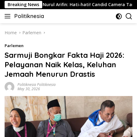
Skip
esia
Breaking News
Nurul Arifin: Hati-hati! Candid Camera Tanpa Pers
to
Politiknesia
content
Politiknesia.com
Home
Parlemen
Parlemen
Sarmuji Bongkar Fakta Haji 2026:
Pelayanan Naik Kelas, Keluhan
Jemaah Menurun Drastis
Politiknesia Politiknesia
May 30, 2026