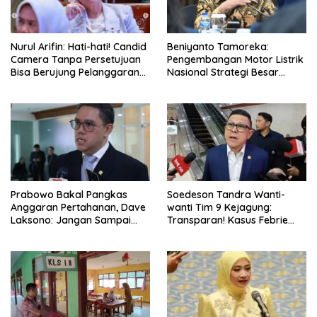
Nurul Arifin: Hati-hati! Candid
Beniyanto Tamoreka:
Camera Tanpa Persetujuan
Pengembangan Motor Listrik
Bisa Berujung Pelanggaran
Nasional Strategi Besar
Privasi
Pemerintah Optimalkan Nilai
Tambah SDA
Prabowo Bakal Pangkas
Soedeson Tandra Wanti-
Anggaran Pertahanan, Dave
wanti Tim 9 Kejagung:
Laksono: Jangan Sampai
Transparan! Kasus Febrie
Ganggu Kekuatan TNI!
Adriansyah Jangan Ada
Yang Disembunyikan!