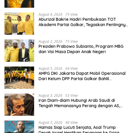
PKT
August 4, 2026
75 View
Aburizal Bakrie Hadiri Pembukaan TOT
Akademi Partai Golkar, Tegaskan Pentingnya
Kaderisasi Berkualitas
August 2, 2026
75 View
Presiden Prabowo Subianto, Program MBG
dan Visi Masa Depan Anak Negeri
August 5, 2026
64 View
AMPG DKI Jakarta Dapat Mobil Operasional
Dari Ketum DPP Partai Golkar Bahlil
Lahadalia
August 3, 2026
53 View
Iran Diam-diam Hubungi Arab Saudi di
Tengah Memanasnya Perang dengan AS,
Ada Pesan Tegas untuk Riyadh
August 3, 2026
48 View
Hamas Siap Lucuti Senjata, Asal Trump
Desak Israel Hentikan Serangan ke Gaza