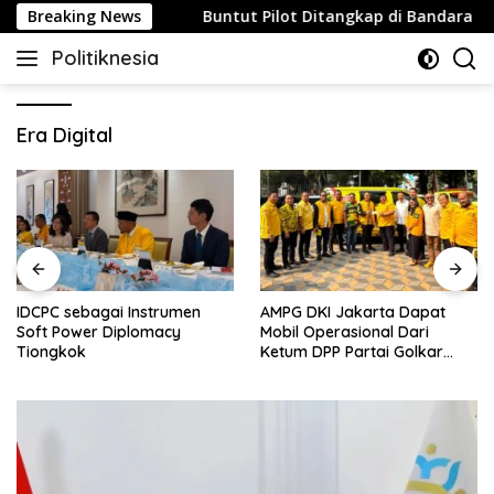
Skip
lau Strategis
Breaking News
Buntut Pilot Ditangkap di Bandara Soetta
to
Politiknesia
content
Politiknesia.com
Era Digital
IDCPC sebagai Instrumen
AMPG DKI Jakarta Dapat
Soft Power Diplomacy
Mobil Operasional Dari
Tiongkok
Ketum DPP Partai Golkar
Bahlil Lahadalia