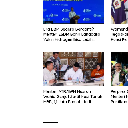
Era BBM Segera Berganti?
Wamenda
Menteri ESDM Bahlil Lahadalia
Tegaskan
Yakin Hidrogen Bisa Lebih
Kunci Pe
Murah dan Kompetitif
dan Pari
Menteri ATR/BPN Nusron
Perpres O
Wahid Genjot Sertifikasi Tanah
Menteri
MBR, 1,1 Juta Rumah Jadi
Pastikan
Prioritas
Pelaku 