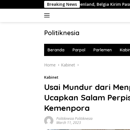
Skip
Trump Ingin Caplok Greenland, Belgia Kirim Pasukan NATO k
Breaking News
to
content
Politiknesia
Politiknesia.com
Beranda
Parpol
Parlemen
Kabi
Home
Kabinet
Kabinet
Usai Mundur dari Men
Ucapkan Salam Perpi
Kemenpora
Politiknesia Politiknesia
March 11, 2023