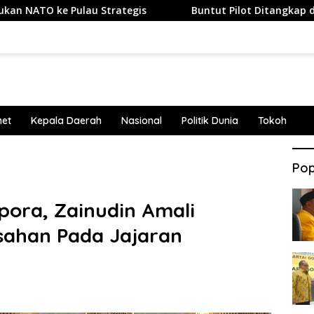
e Pulau Strategis
Buntut Pilot Ditangkap di Bandara So
net
Kepala Daerah
Nasional
Politik Dunia
Tokoh
Pop
pora, Zainudin Amali
sahan Pada Jajaran