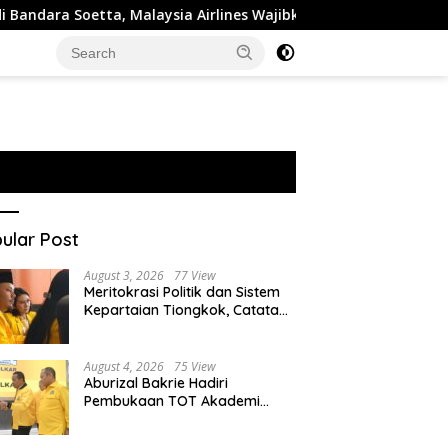
etta, Malaysia Airlines Wajibkan Tes Narkoba 1.260 Pilot
ular Post
August 3, 2026
77 View
Meritokrasi Politik dan Sistem
Kepartaian Tiongkok, Catatan
dari Sekolah Partai Pusat PKT
August 4, 2026
75 View
Aburizal Bakrie Hadiri
Pembukaan TOT Akademi
Partai Golkar, Tegaskan
Pentingnya Kaderisasi