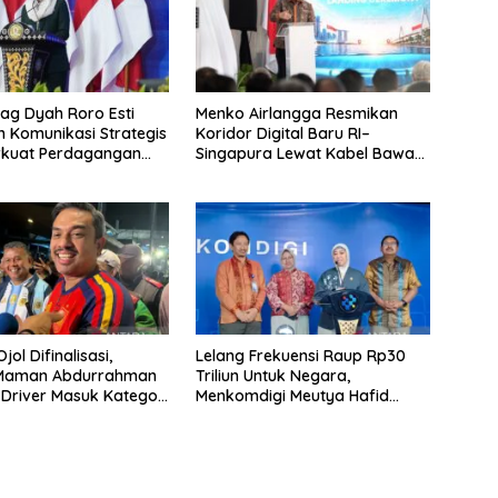
g Dyah Roro Esti
Menko Airlangga Resmikan
 Komunikasi Strategis
Koridor Digital Baru RI–
rkuat Perdagangan
Singapura Lewat Kabel Bawah
wisata RI
Laut Nongsa–Changi
jol Difinalisasi,
Lelang Frekuensi Raup Rp30
 Maman Abdurrahman
Triliun Untuk Negara,
 Driver Masuk Kategori
Menkomdigi Meutya Hafid
UMKM
Hadirkan Era Baru Internet
Indonesia!