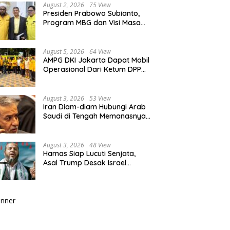
Berkualitas
August 2, 2026
75 View
Presiden Prabowo Subianto,
Program MBG dan Visi Masa
Depan Anak Negeri
August 5, 2026
64 View
AMPG DKI Jakarta Dapat Mobil
Operasional Dari Ketum DPP
Partai Golkar Bahlil Lahadalia
August 3, 2026
53 View
Iran Diam-diam Hubungi Arab
Saudi di Tengah Memanasnya
Perang dengan AS, Ada Pesan
Tegas untuk Riyadh
August 3, 2026
48 View
Hamas Siap Lucuti Senjata,
Asal Trump Desak Israel
Hentikan Serangan ke Gaza