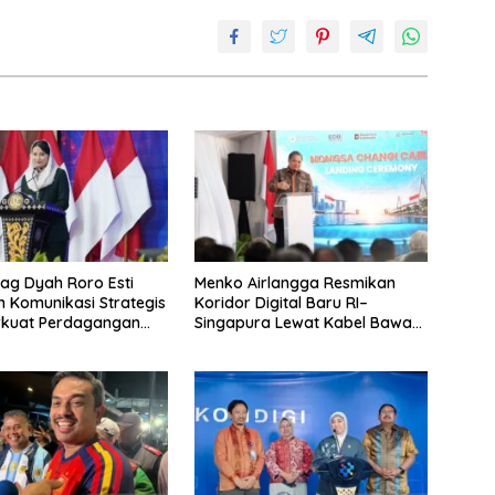
g Dyah Roro Esti
Menko Airlangga Resmikan
 Komunikasi Strategis
Koridor Digital Baru RI–
rkuat Perdagangan
Singapura Lewat Kabel Bawah
wisata RI
Laut Nongsa–Changi