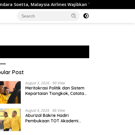
ta, Malaysia Airlines Wajibkan Tes Narkoba 1.260 Pilot
ular Post
August 3, 2026
90 View
Meritokrasi Politik dan Sistem
Kepartaian Tiongkok, Catatan
dari Sekolah Partai Pusat PKT
August 4, 2026
86 View
Aburizal Bakrie Hadiri
Pembukaan TOT Akademi
Partai Golkar, Tegaskan
Pentingnya Kaderisasi