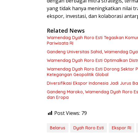
dengan berbagai mitra strategis, ter
yang tidak hanya meningkatkan nilai tr
ekspor, investasi, dan kolaborasi anta
Related News
Wamendag Dyah Roro Esti Tegaskan Komuni
Pariwisata RI
Gandeng Universitas Sahid, Wamendag Dyah
Wamendag Dyah Roro Esti Optimalkan Distri
Wamendag Dyah Roro Esti Dorong Sektor 
Ketegangan Geopolitik Global
Diversifikasi Ekspor Indonesia Jadi Jurus
Gandeng Maroko, Wamendag Dyah Roro Esti 
dan Eropa
Post Views:
79
Belarus
Dyah Roro Esti
Ekspor RI