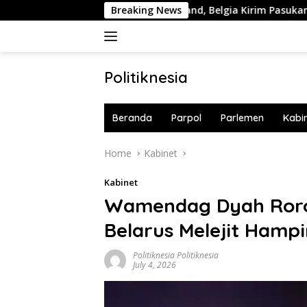
Skip
Trump Ingin Caplok Greenland, Belgia Kirim Pasukan NATO ke 
Breaking News
to
content
Politiknesia
Politiknesia.com
Beranda
Parpol
Parlemen
Kabi
Home
Kabinet
Kabinet
Wamendag Dyah Roro 
Belarus Melejit Hampir
Politiknesia Politiknesia
July 4, 2026