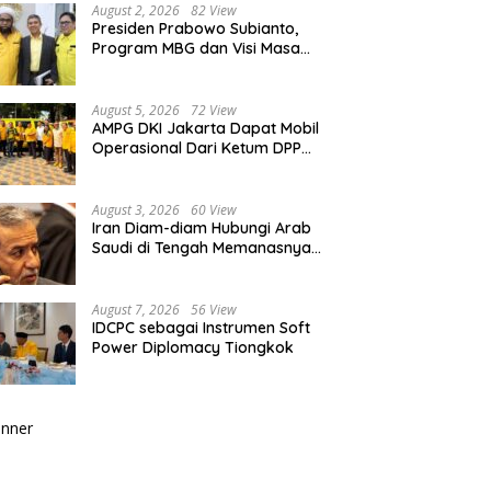
Berkualitas
August 2, 2026
82 View
Presiden Prabowo Subianto,
Program MBG dan Visi Masa
Depan Anak Negeri
August 5, 2026
72 View
AMPG DKI Jakarta Dapat Mobil
Operasional Dari Ketum DPP
Partai Golkar Bahlil Lahadalia
August 3, 2026
60 View
Iran Diam-diam Hubungi Arab
Saudi di Tengah Memanasnya
Perang dengan AS, Ada Pesan
Tegas untuk Riyadh
August 7, 2026
56 View
IDCPC sebagai Instrumen Soft
Power Diplomacy Tiongkok