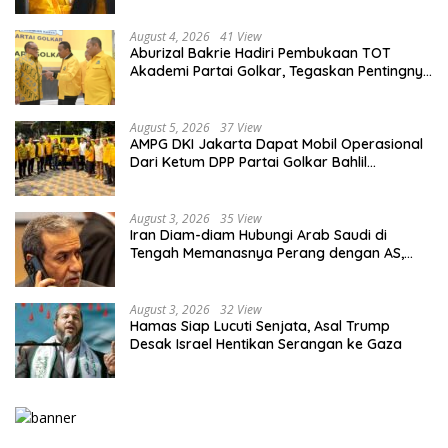
August 4, 2026
41 View
Aburizal Bakrie Hadiri Pembukaan TOT
Akademi Partai Golkar, Tegaskan Pentingnya
Kaderisasi Berkualitas
August 5, 2026
37 View
AMPG DKI Jakarta Dapat Mobil Operasional
Dari Ketum DPP Partai Golkar Bahlil
Lahadalia
August 3, 2026
35 View
Iran Diam-diam Hubungi Arab Saudi di
Tengah Memanasnya Perang dengan AS,
Ada Pesan Tegas untuk Riyadh
August 3, 2026
32 View
Hamas Siap Lucuti Senjata, Asal Trump
Desak Israel Hentikan Serangan ke Gaza