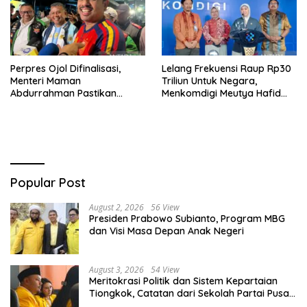
Perpres Ojol Difinalisasi,
Lelang Frekuensi Raup Rp30
Menteri Maman
Triliun Untuk Negara,
Abdurrahman Pastikan
Menkomdigi Meutya Hafid
Driver Masuk Kategori
Hadirkan Era Baru Internet
Pelaku UMKM
Indonesia!
Popular Post
August 2, 2026
56 View
Presiden Prabowo Subianto, Program MBG
dan Visi Masa Depan Anak Negeri
August 3, 2026
54 View
Meritokrasi Politik dan Sistem Kepartaian
Tiongkok, Catatan dari Sekolah Partai Pusat
PKT