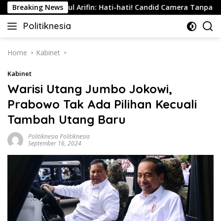
Skip
a
Breaking News
Nurul Arifin: Hati-hati! Candid Camera Tanpa Persetu
to
Politiknesia
content
Politiknesia.com
Home
Kabinet
Kabinet
Warisi Utang Jumbo Jokowi,
Prabowo Tak Ada Pilihan Kecuali
Tambah Utang Baru
Politiknesia Politiknesia
September 16, 2024