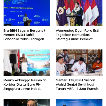
Era BBM Segera Berganti?
Wamendag Dyah Roro Esti
Menteri ESDM Bahlil
Tegaskan Komunikasi
Lahadalia Yakin Hidrogen
Strategis Kunci Perkuat
Bisa Lebih Murah dan
Perdagangan dan Pariwisata
Kompetitif
RI
Menko Airlangga Resmikan
Menteri ATR/BPN Nusron
Koridor Digital Baru RI–
Wahid Genjot Sertifikasi
Singapura Lewat Kabel
Tanah MBR, 1,1 Juta Rumah
Bawah Laut Nongsa–Changi
Jadi Prioritas