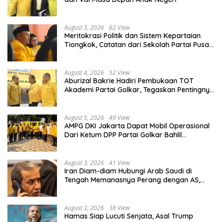
August 3, 2026
62 View
Meritokrasi Politik dan Sistem Kepartaian
Tiongkok, Catatan dari Sekolah Partai Pusat
PKT
August 4, 2026
52 View
Aburizal Bakrie Hadiri Pembukaan TOT
Akademi Partai Golkar, Tegaskan Pentingnya
Kaderisasi Berkualitas
August 5, 2026
49 View
AMPG DKI Jakarta Dapat Mobil Operasional
Dari Ketum DPP Partai Golkar Bahlil
Lahadalia
August 3, 2026
41 View
Iran Diam-diam Hubungi Arab Saudi di
Tengah Memanasnya Perang dengan AS,
Ada Pesan Tegas untuk Riyadh
August 3, 2026
38 View
Hamas Siap Lucuti Senjata, Asal Trump