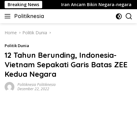
Skip
ngsung 10 Buku!
Breaking News
Iran Ancam Bikin Negara-negara Teluk G
to
Politiknesia
content
Politiknesia.com
Home
Politik Dunia
Politik Dunia
12 Tahun Berunding, Indonesia-
Vietnam Sepakati Garis Batas ZEE
Kedua Negara
Politiknesia Politiknesia
December 22, 2022