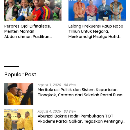
Perpres Ojol Difinalisasi,
Lelang Frekuensi Raup Rp30
Menteri Maman
Triliun Untuk Negara,
Abdurrahman Pastikan
Menkomdigi Meutya Hafid
Driver Masuk Kategori
Hadirkan Era Baru Internet
Pelaku UMKM
Indonesia!
Popular Post
August 3, 2026
84 View
Meritokrasi Politik dan Sistem Kepartaian
Tiongkok, Catatan dari Sekolah Partai Pusat
PKT
August 4, 2026
83 View
Aburizal Bakrie Hadiri Pembukaan TOT
Akademi Partai Golkar, Tegaskan Pentingnya
Kaderisasi Berkualitas