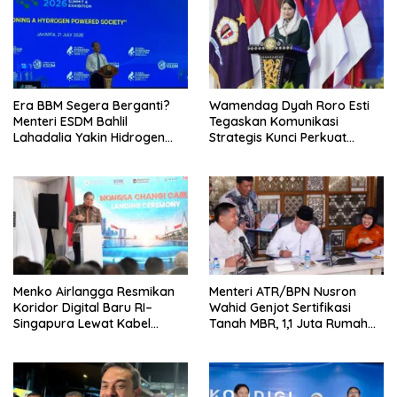
Era BBM Segera Berganti?
Wamendag Dyah Roro Esti
Menteri ESDM Bahlil
Tegaskan Komunikasi
Lahadalia Yakin Hidrogen
Strategis Kunci Perkuat
Bisa Lebih Murah dan
Perdagangan dan Pariwisata
Kompetitif
RI
Menko Airlangga Resmikan
Menteri ATR/BPN Nusron
Koridor Digital Baru RI–
Wahid Genjot Sertifikasi
Singapura Lewat Kabel
Tanah MBR, 1,1 Juta Rumah
Bawah Laut Nongsa–Changi
Jadi Prioritas