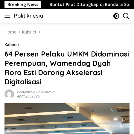
Skip
Strategis
Breaking News
Buntut Pilot Ditangkap di Bandara Soetta, Ma
to
Politiknesia
content
Politiknesia.com
Home
Kabinet
Kabinet
64 Persen Pelaku UMKM Didominasi
Perempuan, Wamendag Dyah
Roro Esti Dorong Akselerasi
Digitalisasi
Politiknesia Politiknesia
April 23, 2026