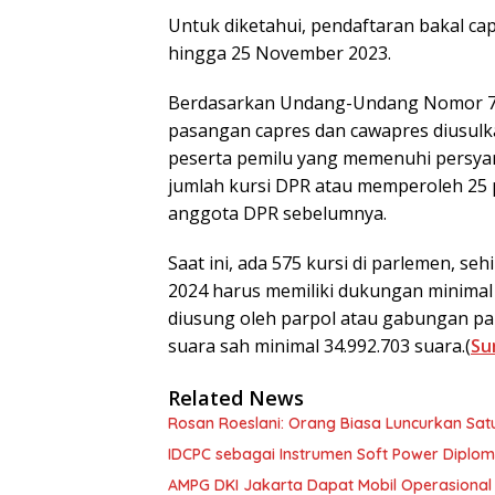
Untuk diketahui, pendaftaran bakal ca
hingga 25 November 2023.
Berdasarkan Undang-Undang Nomor 7 T
pasangan capres dan cawapres diusulkan
peserta pemilu yang memenuhi persyara
jumlah kursi DPR atau memperoleh 25 p
anggota DPR sebelumnya.
Saat ini, ada 575 kursi di parlemen, s
2024 harus memiliki dukungan minimal 1
diusung oleh parpol atau gabungan pa
suara sah minimal 34.992.703 suara.(
Su
Related News
Rosan Roeslani: Orang Biasa Luncurkan Satu
IDCPC sebagai Instrumen Soft Power Diplo
AMPG DKI Jakarta Dapat Mobil Operasional D