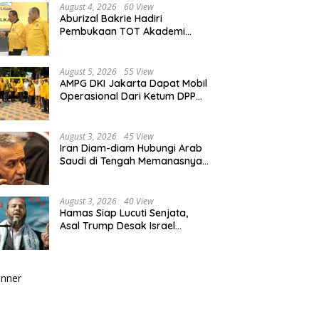
August 4, 2026
60 View
Aburizal Bakrie Hadiri
Pembukaan TOT Akademi
Partai Golkar, Tegaskan
Pentingnya Kaderisasi
Berkualitas
August 5, 2026
55 View
AMPG DKI Jakarta Dapat Mobil
Operasional Dari Ketum DPP
Partai Golkar Bahlil Lahadalia
August 3, 2026
45 View
Iran Diam-diam Hubungi Arab
Saudi di Tengah Memanasnya
Perang dengan AS, Ada Pesan
Tegas untuk Riyadh
August 3, 2026
40 View
Hamas Siap Lucuti Senjata,
Asal Trump Desak Israel
Hentikan Serangan ke Gaza