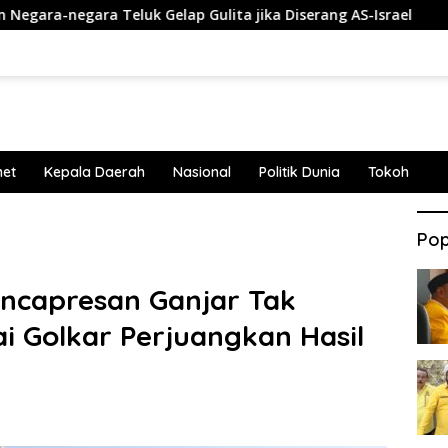
ara Teluk Gelap Gulita jika Diserang AS-Israel
Penemba
net
Kepala Daerah
Nasional
Politik Dunia
Tokoh
Pop
encapresan Ganjar Tak
i Golkar Perjuangkan Hasil