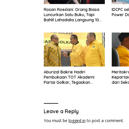
Rosan Roeslani: Orang Biasa
IDCPC se
Luncurkan Satu Buku, Tapi
Power D
Bahlil Lahadalia Langsung 10
Buku!
Aburizal Bakrie Hadiri
Meritokra
Pembukaan TOT Akademi
Kepartai
Partai Golkar, Tegaskan
dari Sek
Pentingnya Kaderisasi
Berkualitas
Leave a Reply
You must be
logged in
to post a comment.