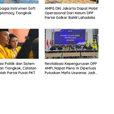
bagai Instrumen Soft
AMPG DKI Jakarta Dapat Mobil
iplomacy Tiongkok
Operasional Dari Ketum DPP
Partai Golkar Bahlil Lahadalia
si Politik dan Sistem
Revitalisasi Kepengurusan DPP
an Tiongkok, Catatan
AMPI, Rapat Pleno IX Diperluas
olah Partai Pusat PKT
Putuskan Mafa Uswanas Jadi
Plt Ketua Umum