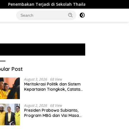
kan Terjadi di Sekolah Thailand, 2 Orang Tewas dan 15 Luka
ular Post
August 3, 2026
68 View
Meritokrasi Politik dan Sistem
Kepartaian Tiongkok, Catatan
dari Sekolah Partai Pusat PKT
August 2, 2026
68 View
Presiden Prabowo Subianto,
Program MBG dan Visi Masa
Depan Anak Negeri