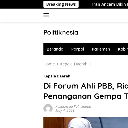
Skip
lia Langsung 10 Buku!
Breaking News
Iran Ancam Bikin Negara-negara T
to
content
Politiknesia
Politiknesia.com
Beranda
Parpol
Parlemen
Kabi
Home
Kepala Daerah
Kepala Daerah
Di Forum Ahli PBB, R
Penanganan Gempa T
Politiknesia Politiknesia
May 4, 2023