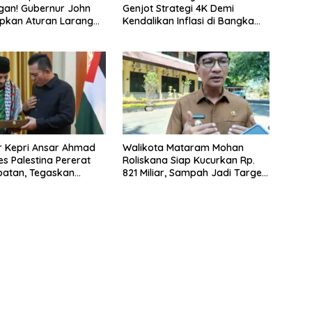
gan! Gubernur John
Genjot Strategi 4K Demi
apkan Aturan Larangan
Kendalikan Inflasi di Bangka
Suku
Belitung
r Kepri Ansar Ahmad
Walikota Mataram Mohan
s Palestina Pererat
Roliskana Siap Kucurkan Rp.
batan, Tegaskan
821 Miliar, Sampah Jadi Target
n untuk Merdeka
Utama!