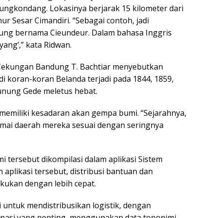
gkondang. Lokasinya berjarak 15 kilometer dari
r Sesar Cimandiri. “Sebagai contoh, jadi
ung bernama Cieundeur. Dalam bahasa Inggris
yang’,” kata Ridwan.
t Cekungan Bandung T. Bachtiar menyebutkan
i koran-koran Belanda terjadi pada 1844, 1859,
unung Gede meletus hebat.
emiliki kesadaran akan gempa bumi. “Sejarahnya,
amai daerah mereka sesuai dengan seringnya
mi tersebut dikompilasi dalam aplikasi Sistem
aplikasi tersebut, distribusi bantuan dan
akukan dengan lebih cepat.
 untuk mendistribusikan logistik, dengan
asi yang penting, menggunakan data toponimi