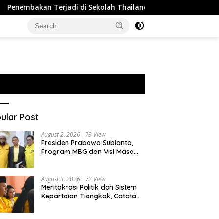
erjadi di Sekolah Thailand, 2 Orang Tewas dan 15 Luka
ular Post
August 2, 2026
73 View
Presiden Prabowo Subianto,
Program MBG dan Visi Masa
Depan Anak Negeri
August 3, 2026
72 View
Meritokrasi Politik dan Sistem
Kepartaian Tiongkok, Catatan
dari Sekolah Partai Pusat PKT