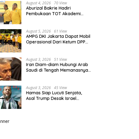
August 4, 2026
70 View
Aburizal Bakrie Hadiri
Pembukaan TOT Akademi
Partai Golkar, Tegaskan
Pentingnya Kaderisasi
Berkualitas
August 5, 2026
61 View
AMPG DKI Jakarta Dapat Mobil
Operasional Dari Ketum DPP
Partai Golkar Bahlil Lahadalia
August 3, 2026
51 View
Iran Diam-diam Hubungi Arab
Saudi di Tengah Memanasnya
Perang dengan AS, Ada Pesan
Tegas untuk Riyadh
August 3, 2026
45 View
Hamas Siap Lucuti Senjata,
Asal Trump Desak Israel
Hentikan Serangan ke Gaza