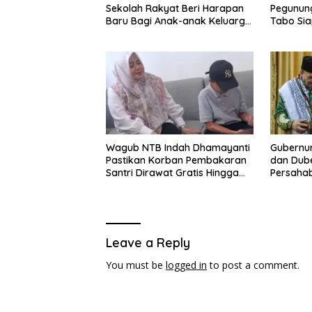
Sekolah Rakyat Beri Harapan
Pegunun
Baru Bagi Anak-anak Keluarga
Tabo Si
Miskin di NTT
Perang 
Wagub NTB Indah Dhamayanti
Gubernu
Pastikan Korban Pembakaran
dan Dube
Santri Dirawat Gratis Hingga
Persaha
Pulih
Dukunga
Leave a Reply
You must be
logged in
to post a comment.