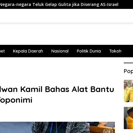
eluk Gelap Gulita jika Diserang AS-Israel
Penembakan T
net
Kepala Daerah
Nasional
Politik Dunia
Tokoh
Pop
idwan Kamil Bahas Alat Bantu
oponimi