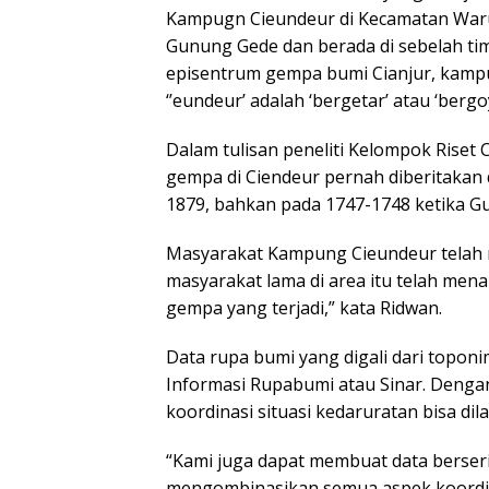
Kampugn Cieundeur di Kecamatan Warun
Gunung Gede dan berada di sebelah timu
episentrum gempa bumi Cianjur, kamp
‘’eundeur’ adalah ‘bergetar’ atau ‘bergo
Dalam tulisan peneliti Kelompok Rise
gempa di Ciendeur pernah diberitakan d
1879, bahkan pada 1747-1748 ketika G
Masyarakat Kampung Cieundeur telah m
masyarakat lama di area itu telah men
gempa yang terjadi,” kata Ridwan.
Data rupa bumi yang digali dari toponi
Informasi Rupabumi atau Sinar. Dengan 
koordinasi situasi kedaruratan bisa dil
“Kami juga dapat membuat data berseri
mengombinasikan semua aspek koordin