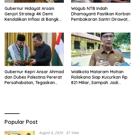
Gubernur Hidayat Arsani
Wagub NTB Indah
Genjot Strategi 4K Demi
Dhamayanti Pastikan Korban
Kendalikan Inflasi di Bangka
Pembakaran Santri Dirawat
Belitung
Gratis Hingga Pulih
Gubernur Kepri Ansar Ahmad
Walikota Mataram Mohan
dan Dubes Palestina Pererat
Roliskana Siap Kucurkan Rp.
Persahabatan, Tegaskan
821 Miliar, Sampah Jadi
Dukungan untuk Merdeka
Target Utama!
Popular Post
August 4, 2026
81 View