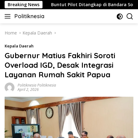
Skip
Strategis
Breaking News
Buntut Pilot Ditangkap di Bandara Soetta, Ma
to
Politiknesia
content
Politiknesia.com
Home
Kepala Daerah
Kepala Daerah
Gubernur Matius Fakhiri Soroti
Overload IGD, Desak Integrasi
Layanan Rumah Sakit Papua
Politiknesia Politiknesia
April 2, 2026