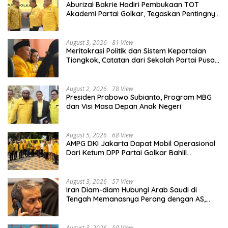
Aburizal Bakrie Hadiri Pembukaan TOT
Akademi Partai Golkar, Tegaskan Pentingnya
Kaderisasi Berkualitas
August 3, 2026
81 View
Meritokrasi Politik dan Sistem Kepartaian
Tiongkok, Catatan dari Sekolah Partai Pusat
PKT
August 2, 2026
78 View
Presiden Prabowo Subianto, Program MBG
dan Visi Masa Depan Anak Negeri
August 5, 2026
68 View
AMPG DKI Jakarta Dapat Mobil Operasional
Dari Ketum DPP Partai Golkar Bahlil
Lahadalia
August 3, 2026
57 View
Iran Diam-diam Hubungi Arab Saudi di
Tengah Memanasnya Perang dengan AS,
Ada Pesan Tegas untuk Riyadh
August 3, 2026
50 View