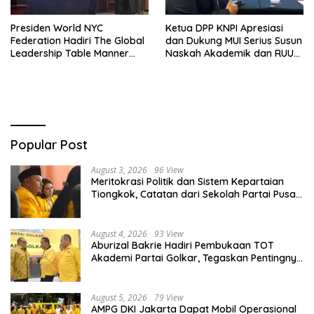
Presiden World NYC
Ketua DPP KNPI Apresiasi
Federation Hadiri The Global
dan Dukung MUI Serius Susun
Leadership Table Manner
Naskah Akademik dan RUU
Universitas Al-Ghifari
Pelarangan LGBTQ
Bandung
Popular Post
August 3, 2026
96 View
Meritokrasi Politik dan Sistem Kepartaian
Tiongkok, Catatan dari Sekolah Partai Pusat
PKT
August 4, 2026
93 View
Aburizal Bakrie Hadiri Pembukaan TOT
Akademi Partai Golkar, Tegaskan Pentingnya
Kaderisasi Berkualitas
August 5, 2026
79 View
AMPG DKI Jakarta Dapat Mobil Operasional