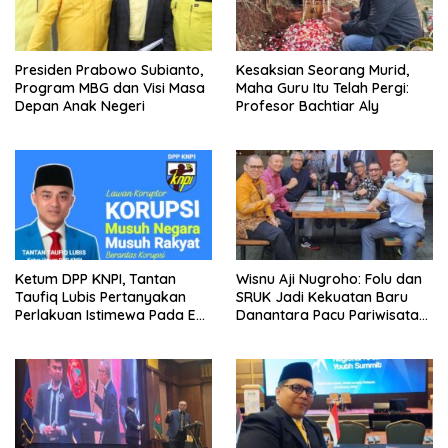
Presiden Prabowo Subianto,
Kesaksian Seorang Murid,
Program MBG dan Visi Masa
Maha Guru Itu Telah Pergi:
Depan Anak Negeri
Profesor Bachtiar Aly
Ketum DPP KNPI, Tantan
Wisnu Aji Nugroho: Folu dan
Taufiq Lubis Pertanyakan
SRUK Jadi Kekuatan Baru
Perlakuan Istimewa Pada Eks
Danantara Pacu Pariwisata
Jampidsus Febrie
Berkelanjutan
Adriansyah