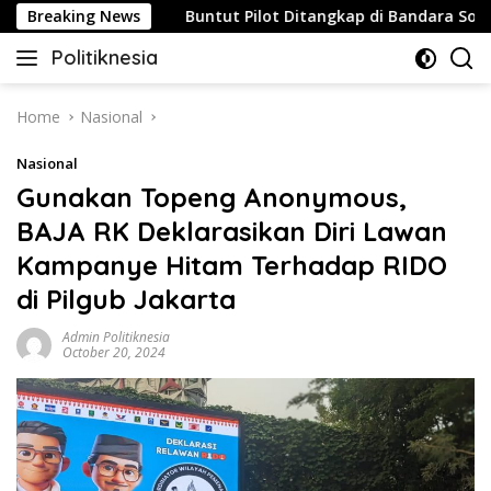
Skip
Strategis
Breaking News
Buntut Pilot Ditangkap di Bandara Soetta, Ma
to
Politiknesia
content
Politiknesia.com
Home
Nasional
Nasional
Gunakan Topeng Anonymous,
BAJA RK Deklarasikan Diri Lawan
Kampanye Hitam Terhadap RIDO
di Pilgub Jakarta
Admin Politiknesia
October 20, 2024