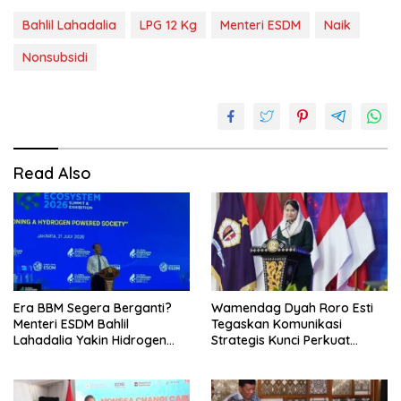
Bahlil Lahadalia
LPG 12 Kg
Menteri ESDM
Naik
Nonsubsidi
Read Also
Era BBM Segera Berganti?
Wamendag Dyah Roro Esti
Menteri ESDM Bahlil
Tegaskan Komunikasi
Lahadalia Yakin Hidrogen
Strategis Kunci Perkuat
Bisa Lebih Murah dan
Perdagangan dan Pariwisata
Kompetitif
RI