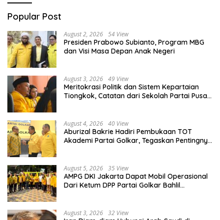
Popular Post
August 2, 2026
54 View
Presiden Prabowo Subianto, Program MBG
dan Visi Masa Depan Anak Negeri
August 3, 2026
49 View
Meritokrasi Politik dan Sistem Kepartaian
Tiongkok, Catatan dari Sekolah Partai Pusat
PKT
August 4, 2026
40 View
Aburizal Bakrie Hadiri Pembukaan TOT
Akademi Partai Golkar, Tegaskan Pentingnya
Kaderisasi Berkualitas
August 5, 2026
35 View
AMPG DKI Jakarta Dapat Mobil Operasional
Dari Ketum DPP Partai Golkar Bahlil
Lahadalia
August 3, 2026
32 View