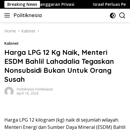
Skip
sa Berujung Pelanggaran Privasi
Breaking News
Israel Perluas Permuki
to
Politiknesia
content
Politiknesia.com
Home
Kabinet
Kabinet
Harga LPG 12 Kg Naik, Menteri
ESDM Bahlil Lahadalia Tegaskan
Nonsubsidi Bukan Untuk Orang
Susah
Politiknesia Politiknesia
April 18, 2026
Harga LPG 12 kilogram (kg) naik di sejumlah wilayah.
Menteri Energi dan Sumber Daya Mineral (ESDM) Bahlil