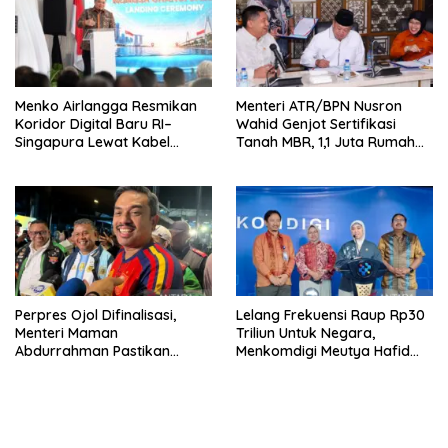
Menko Airlangga Resmikan
Menteri ATR/BPN Nusron
Koridor Digital Baru RI–
Wahid Genjot Sertifikasi
Singapura Lewat Kabel
Tanah MBR, 1,1 Juta Rumah
Bawah Laut Nongsa–Changi
Jadi Prioritas
Perpres Ojol Difinalisasi,
Lelang Frekuensi Raup Rp30
Menteri Maman
Triliun Untuk Negara,
Abdurrahman Pastikan
Menkomdigi Meutya Hafid
Driver Masuk Kategori
Hadirkan Era Baru Internet
Pelaku UMKM
Indonesia!