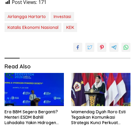
Post Views:
171
Airlangga Hartarto
Investasi
Katalis Ekonomi Nasional
KEK
Read Also
Era BBM Segera Berganti?
Wamendag Dyah Roro Esti
Menteri ESDM Bahlil
Tegaskan Komunikasi
Lahadalia Yakin Hidrogen
Strategis Kunci Perkuat
Bisa Lebih Murah dan
Perdagangan dan Pariwisata
Kompetitif
RI