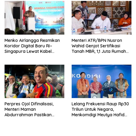
Menko Airlangga Resmikan
Menteri ATR/BPN Nusron
Koridor Digital Baru RI–
Wahid Genjot Sertifikasi
Singapura Lewat Kabel
Tanah MBR, 1,1 Juta Rumah
Bawah Laut Nongsa–Changi
Jadi Prioritas
Perpres Ojol Difinalisasi,
Lelang Frekuensi Raup Rp30
Menteri Maman
Triliun Untuk Negara,
Abdurrahman Pastikan
Menkomdigi Meutya Hafid
Driver Masuk Kategori
Hadirkan Era Baru Internet
Pelaku UMKM
Indonesia!