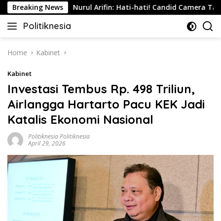
Skip
nesia
Breaking News
Nurul Arifin: Hati-hati! Candid Camera Tanpa Per
to
Politiknesia
content
Politiknesia.com
Home
Kabinet
Kabinet
Investasi Tembus Rp. 498 Triliun,
Airlangga Hartarto Pacu KEK Jadi
Katalis Ekonomi Nasional
Politiknesia Politiknesia
April 29, 2026