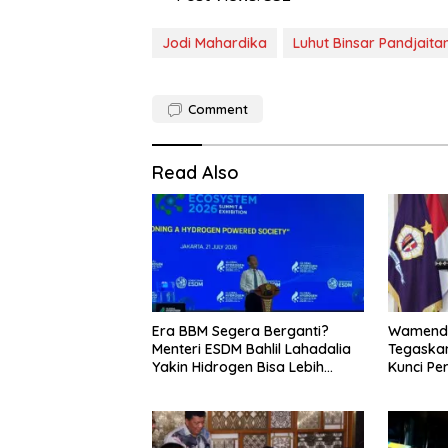
Jodi Mahardika
Luhut Binsar Pandjaita
Comment
Read Also
Era BBM Segera Berganti?
Wamenda
Menteri ESDM Bahlil Lahadalia
Tegaskan
Yakin Hidrogen Bisa Lebih
Kunci Pe
Murah dan Kompetitif
dan Pari