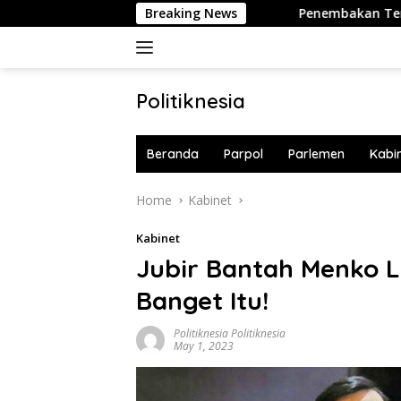
Skip
lita jika Diserang AS-Israel
Breaking News
Penembakan Terjadi di Sek
to
content
Politiknesia
Politiknesia.com
Beranda
Parpol
Parlemen
Kabi
Home
Kabinet
Kabinet
Jubir Bantah Menko L
Banget Itu!
Politiknesia Politiknesia
May 1, 2023