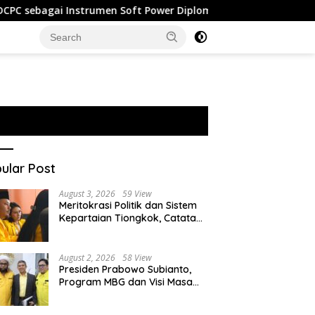
gai Instrumen Soft Power Diplomacy Tiongkok
Malaysia
ular Post
August 3, 2026
59 View
Meritokrasi Politik dan Sistem
Kepartaian Tiongkok, Catatan
dari Sekolah Partai Pusat PKT
August 2, 2026
58 View
Presiden Prabowo Subianto,
Program MBG dan Visi Masa
Depan Anak Negeri