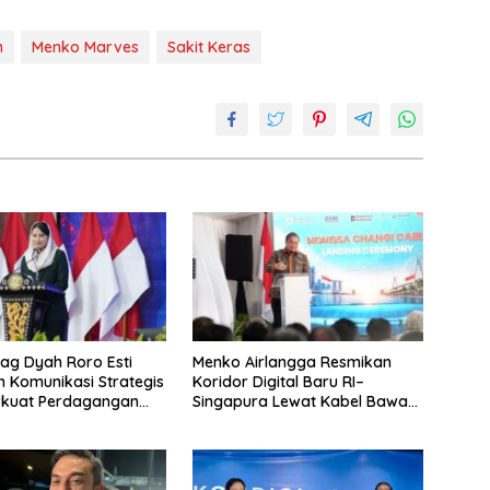
n
Menko Marves
Sakit Keras
g Dyah Roro Esti
Menko Airlangga Resmikan
 Komunikasi Strategis
Koridor Digital Baru RI–
rkuat Perdagangan
Singapura Lewat Kabel Bawah
wisata RI
Laut Nongsa–Changi