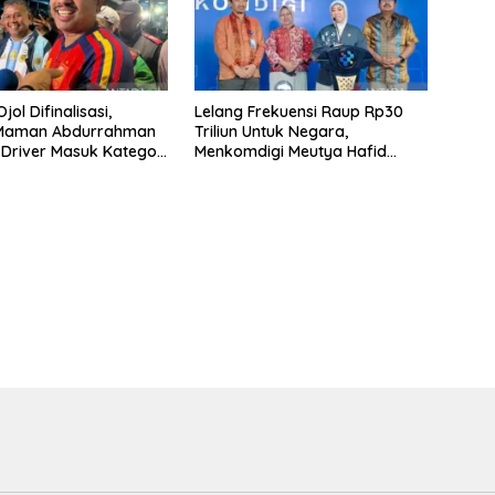
jol Difinalisasi,
Lelang Frekuensi Raup Rp30
 Maman Abdurrahman
Triliun Untuk Negara,
 Driver Masuk Kategori
Menkomdigi Meutya Hafid
UMKM
Hadirkan Era Baru Internet
Indonesia!