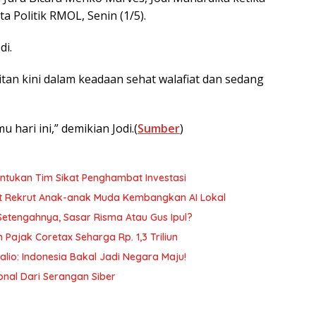
a Politik RMOL, Senin (1/5).
di.
an kini dalam keadaan sehat walafiat dan sedang
u hari ini,” demikian Jodi.(
Sumber
)
ntukan Tim Sikat Penghambat Investasi
ut Rekrut Anak-anak Muda Kembangkan AI Lokal
Setengahnya, Sasar Risma Atau Gus Ipul?
n Pajak Coretax Seharga Rp. 1,3 Triliun
Dalio: Indonesia Bakal Jadi Negara Maju!
onal Dari Serangan Siber