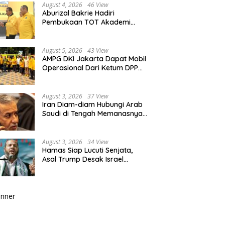
August 4, 2026
46 View
Aburizal Bakrie Hadiri
Pembukaan TOT Akademi
Partai Golkar, Tegaskan
Pentingnya Kaderisasi
Berkualitas
August 5, 2026
43 View
AMPG DKI Jakarta Dapat Mobil
Operasional Dari Ketum DPP
Partai Golkar Bahlil Lahadalia
August 3, 2026
37 View
Iran Diam-diam Hubungi Arab
Saudi di Tengah Memanasnya
Perang dengan AS, Ada Pesan
Tegas untuk Riyadh
August 3, 2026
34 View
Hamas Siap Lucuti Senjata,
Asal Trump Desak Israel
Hentikan Serangan ke Gaza