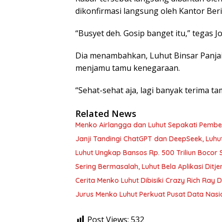
dikonfirmasi langsung oleh Kantor Berit
“Busyet deh. Gosip banget itu,” tegas Jo
Dia menambahkan, Luhut Binsar Panjait
menjamu tamu kenegaraan.
“Sehat-sehat aja, lagi banyak terima tam
Related News
Menko Airlangga dan Luhut Sepakati Pembe
Janji Tandingi ChatGPT dan DeepSeek, Luh
Luhut Ungkap Bansos Rp. 500 Triliun Bocor 
Sering Bermasalah, Luhut Bela Aplikasi Ditje
Cerita Menko Luhut Dibisiki Crazy Rich Ray 
Jurus Menko Luhut Perkuat Pusat Data Nasi
Post Views:
532