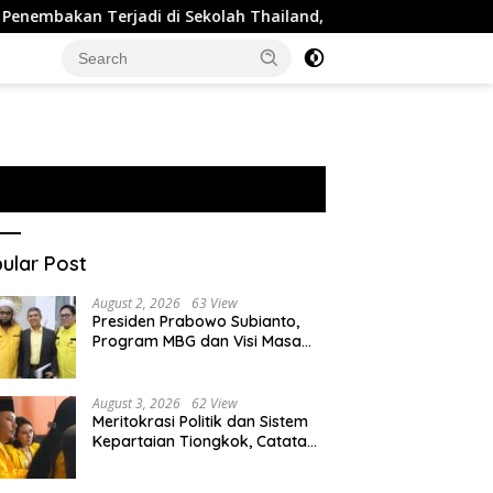
rjadi di Sekolah Thailand, 2 Orang Tewas dan 15 Luka
ular Post
August 2, 2026
63 View
Presiden Prabowo Subianto,
Program MBG dan Visi Masa
Depan Anak Negeri
August 3, 2026
62 View
Meritokrasi Politik dan Sistem
Kepartaian Tiongkok, Catatan
dari Sekolah Partai Pusat PKT