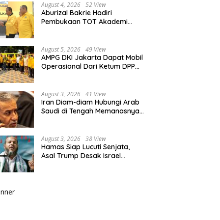
August 4, 2026
52 View
Aburizal Bakrie Hadiri
Pembukaan TOT Akademi
Partai Golkar, Tegaskan
Pentingnya Kaderisasi
Berkualitas
August 5, 2026
49 View
AMPG DKI Jakarta Dapat Mobil
Operasional Dari Ketum DPP
Partai Golkar Bahlil Lahadalia
August 3, 2026
41 View
Iran Diam-diam Hubungi Arab
Saudi di Tengah Memanasnya
Perang dengan AS, Ada Pesan
Tegas untuk Riyadh
August 3, 2026
38 View
Hamas Siap Lucuti Senjata,
Asal Trump Desak Israel
Hentikan Serangan ke Gaza