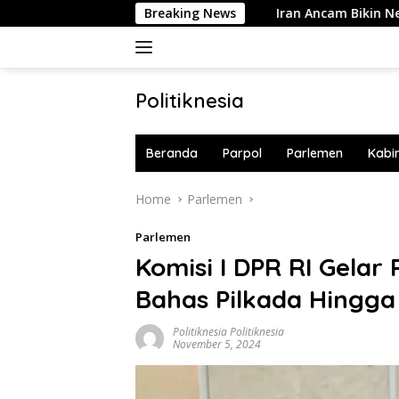
Skip
ia Langsung 10 Buku!
Breaking News
Iran Ancam Bikin Negara-negara Te
to
content
Politiknesia
Politiknesia.com
Beranda
Parpol
Parlemen
Kabi
Home
Parlemen
Parlemen
Komisi I DPR RI Gelar
Bahas Pilkada Hingga
Politiknesia Politiknesia
November 5, 2024