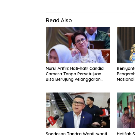
Read Also
Nurul Arifin: Hati-hati! Candid
Beniyan
Camera Tanpa Persetujuan
Pengemba
Bisa Berujung Pelanggaran
Nasional
Privasi
Pemerint
Tambah
Soedeson Tandra Wanti-wanti
Hetifah 