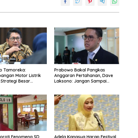
to Tamoreka:
Prabowo Bakal Pangkas
ngan Motor Listrik
Anggaran Pertahanan, Dave
 Strategi Besar
Laksono: Jangan Sampai
ah Optimalkan Nilai
Ganggu Kekuatan TNI!
 SDA
Soroti Fenomena SD
Adela Kanasya Harap Festival