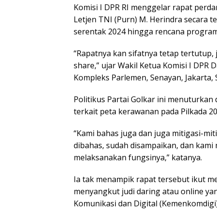
Komisi I DPR RI menggelar rapat perda
Letjen TNI (Purn) M. Herindra secara 
serentak 2024 hingga rencana program 
“Rapatnya kan sifatnya tetap tertutup,
share,” ujar Wakil Ketua Komisi I DPR 
Kompleks Parlemen, Senayan, Jakarta, S
Politikus Partai Golkar ini menuturka
terkait peta kerawanan pada Pilkada 20
“Kami bahas juga dan juga mitigasi-miti
dibahas, sudah disampaikan, dan kam
melaksanakan fungsinya,” katanya.
Ia tak menampik rapat tersebut ikut 
menyangkut judi daring atau online y
Komunikasi dan Digital (Kemenkomdigi)