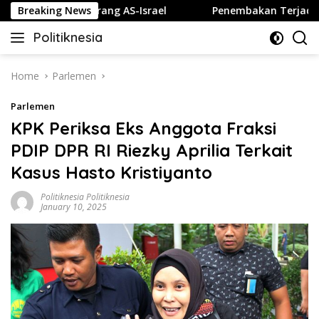
Skip
ta jika Diserang AS-Israel
Breaking News
Penembakan Terjadi di Seko
to
Politiknesia
content
Politiknesia.com
Home
Parlemen
Parlemen
KPK Periksa Eks Anggota Fraksi
PDIP DPR RI Riezky Aprilia Terkait
Kasus Hasto Kristiyanto
Politiknesia Politiknesia
January 10, 2025