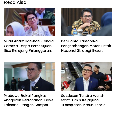
Read Also
Nurul Arifin: Hati-hati! Candid
Beniyanto Tamoreka:
Camera Tanpa Persetujuan
Pengembangan Motor Listrik
Bisa Berujung Pelanggaran
Nasional Strategi Besar
Privasi
Pemerintah Optimalkan Nilai
Tambah SDA
Prabowo Bakal Pangkas
Soedeson Tandra Wanti-
Anggaran Pertahanan, Dave
wanti Tim 9 Kejagung:
Laksono: Jangan Sampai
Transparan! Kasus Febrie
Ganggu Kekuatan TNI!
Adriansyah Jangan Ada
Yang Disembunyikan!