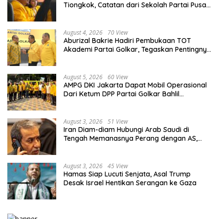
Tiongkok, Catatan dari Sekolah Partai Pusat
PKT
August 4, 2026
70 View
Aburizal Bakrie Hadiri Pembukaan TOT
Akademi Partai Golkar, Tegaskan Pentingnya
Kaderisasi Berkualitas
August 5, 2026
60 View
AMPG DKI Jakarta Dapat Mobil Operasional
Dari Ketum DPP Partai Golkar Bahlil
Lahadalia
August 3, 2026
51 View
Iran Diam-diam Hubungi Arab Saudi di
Tengah Memanasnya Perang dengan AS,
Ada Pesan Tegas untuk Riyadh
August 3, 2026
45 View
Hamas Siap Lucuti Senjata, Asal Trump
Desak Israel Hentikan Serangan ke Gaza