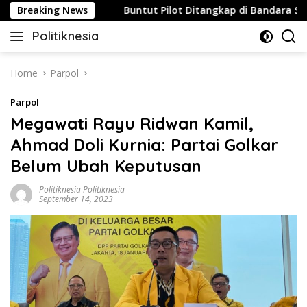
Skip
u Strategis
Breaking News
Buntut Pilot Ditangkap di Bandara Soetta, M
to
Politiknesia
content
Politiknesia.com
Home
Parpol
Parpol
Megawati Rayu Ridwan Kamil,
Ahmad Doli Kurnia: Partai Golkar
Belum Ubah Keputusan
Politiknesia Politiknesia
September 14, 2023