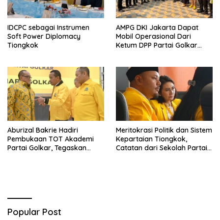
IDCPC sebagai Instrumen
AMPG DKI Jakarta Dapat
Soft Power Diplomacy
Mobil Operasional Dari
Tiongkok
Ketum DPP Partai Golkar
Bahlil Lahadalia
Aburizal Bakrie Hadiri
Meritokrasi Politik dan Sistem
Pembukaan TOT Akademi
Kepartaian Tiongkok,
Partai Golkar, Tegaskan
Catatan dari Sekolah Partai
Pentingnya Kaderisasi
Pusat PKT
Berkualitas
Popular Post