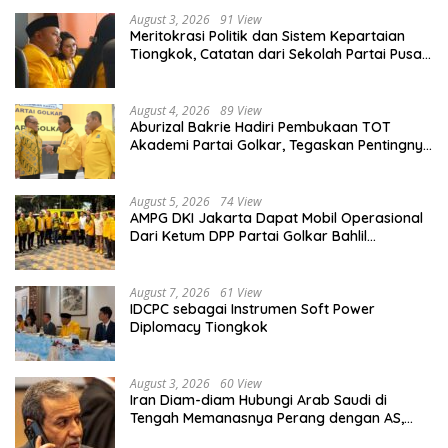
August 3, 2026
91 View
Meritokrasi Politik dan Sistem Kepartaian
Tiongkok, Catatan dari Sekolah Partai Pusat
PKT
August 4, 2026
89 View
Aburizal Bakrie Hadiri Pembukaan TOT
Akademi Partai Golkar, Tegaskan Pentingnya
Kaderisasi Berkualitas
August 5, 2026
74 View
AMPG DKI Jakarta Dapat Mobil Operasional
Dari Ketum DPP Partai Golkar Bahlil
Lahadalia
August 7, 2026
61 View
IDCPC sebagai Instrumen Soft Power
Diplomacy Tiongkok
August 3, 2026
60 View
Iran Diam-diam Hubungi Arab Saudi di
Tengah Memanasnya Perang dengan AS,
Ada Pesan Tegas untuk Riyadh