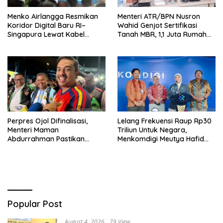
Menko Airlangga Resmikan
Menteri ATR/BPN Nusron
Koridor Digital Baru RI–
Wahid Genjot Sertifikasi
Singapura Lewat Kabel
Tanah MBR, 1,1 Juta Rumah
Bawah Laut Nongsa–Changi
Jadi Prioritas
Perpres Ojol Difinalisasi,
Lelang Frekuensi Raup Rp30
Menteri Maman
Triliun Untuk Negara,
Abdurrahman Pastikan
Menkomdigi Meutya Hafid
Driver Masuk Kategori
Hadirkan Era Baru Internet
Pelaku UMKM
Indonesia!
Popular Post
August 4, 2026
79 View