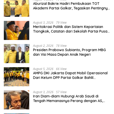
Aburizal Bakrie Hadiri Pembukaan TOT
Akademi Partai Golkar, Tegaskan Pentingnya
Kaderisasi Berkualitas
August 3, 2026
79 View
Meritokrasi Politik dan Sistem Kepartaian
Tiongkok, Catatan dari Sekolah Partai Pusat
PKT
August 2, 2026
78 View
Presiden Prabowo Subianto, Program MBG
dan Visi Masa Depan Anak Negeri
August 5, 2026
66 View
AMPG DKI Jakarta Dapat Mobil Operasional
Dari Ketum DPP Partai Golkar Bahlil
Lahadalia
August 3, 2026
57 View
Iran Diam-diam Hubungi Arab Saudi di
Tengah Memanasnya Perang dengan AS,
Ada Pesan Tegas untuk Riyadh