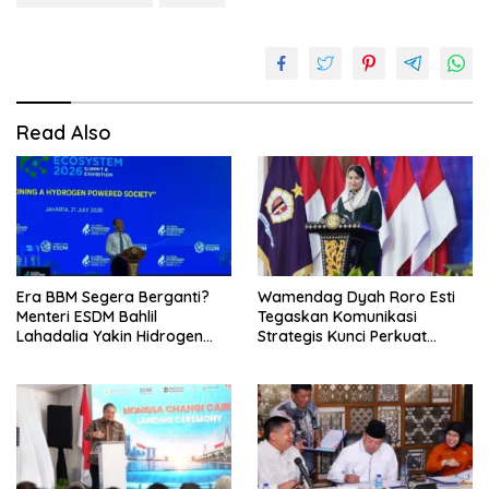
Read Also
Era BBM Segera Berganti?
Wamendag Dyah Roro Esti
Menteri ESDM Bahlil
Tegaskan Komunikasi
Lahadalia Yakin Hidrogen
Strategis Kunci Perkuat
Bisa Lebih Murah dan
Perdagangan dan Pariwisata
Kompetitif
RI