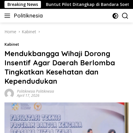
Skip
rategis
Breaking News
Buntut Pilot Ditangkap di Bandara Soetta, Mala
to
Politiknesia
content
Politiknesia.com
Home
Kabinet
Kabinet
Mendukbangga Wihaji Dorong
Insentif Agar Daerah Berlomba
Tingkatkan Kesehatan dan
Kependudukan
Politiknesia Politiknesia
April 17, 2026