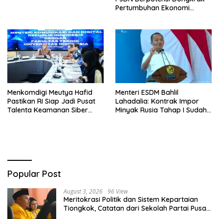
Pertumbuhan Ekonomi
hingga 1,71 Persen
Menkomdigi Meutya Hafid
Menteri ESDM Bahlil
Pastikan RI Siap Jadi Pusat
Lahadalia: Kontrak Impor
Talenta Keamanan Siber
Minyak Rusia Tahap I Sudah
Internasional
Dieksekusi Lewat Lemigas
Popular Post
August 3, 2026
96 View
Meritokrasi Politik dan Sistem Kepartaian
Tiongkok, Catatan dari Sekolah Partai Pusat
PKT