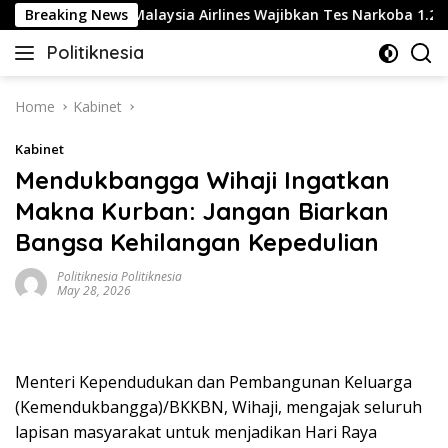
Skip
andara Soetta, Malaysia Airlines Wajibkan Tes Narkoba 1.260 Pil
Breaking News
to
Politiknesia
content
Politiknesia.com
Home
Kabinet
Kabinet
Mendukbangga Wihaji Ingatkan
Makna Kurban: Jangan Biarkan
Bangsa Kehilangan Kepedulian
Politiknesia Politiknesia
May 28, 2026
Menteri Kependudukan dan Pembangunan Keluarga
(Kemendukbangga)/BKKBN, Wihaji, mengajak seluruh
lapisan masyarakat untuk menjadikan Hari Raya