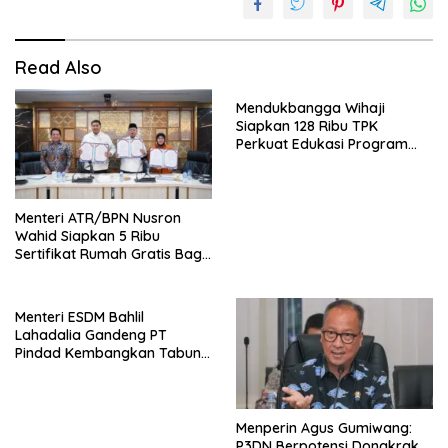
Read Also
Mendukbangga Wihaji
Siapkan 128 Ribu TPK
Perkuat Edukasi Program
MBG
Menteri ATR/BPN Nusron
Wahid Siapkan 5 Ribu
Sertifikat Rumah Gratis Bagi
MBR di Jatim
Menteri ESDM Bahlil
Lahadalia Gandeng PT
Pindad Kembangkan Tabung
CNG 3 Kg
Menperin Agus Gumiwang:
P3DN Berpotensi Dongkrak