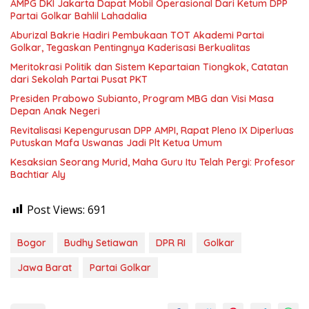
AMPG DKI Jakarta Dapat Mobil Operasional Dari Ketum DPP
Partai Golkar Bahlil Lahadalia
Aburizal Bakrie Hadiri Pembukaan TOT Akademi Partai
Golkar, Tegaskan Pentingnya Kaderisasi Berkualitas
Meritokrasi Politik dan Sistem Kepartaian Tiongkok, Catatan
dari Sekolah Partai Pusat PKT
Presiden Prabowo Subianto, Program MBG dan Visi Masa
Depan Anak Negeri
Revitalisasi Kepengurusan DPP AMPI, Rapat Pleno IX Diperluas
Putuskan Mafa Uswanas Jadi Plt Ketua Umum
Kesaksian Seorang Murid, Maha Guru Itu Telah Pergi: Profesor
Bachtiar Aly
Post Views:
691
Bogor
Budhy Setiawan
DPR RI
Golkar
Jawa Barat
Partai Golkar