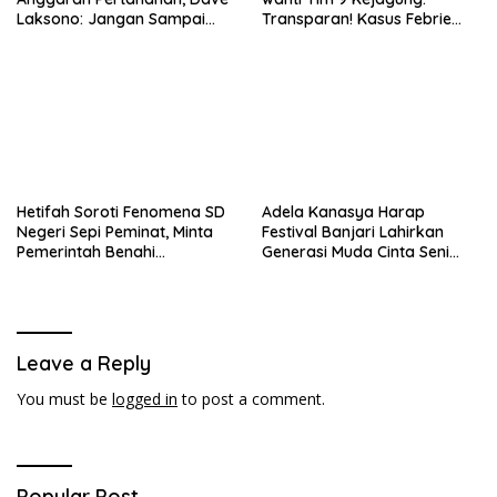
Laksono: Jangan Sampai
Transparan! Kasus Febrie
Ganggu Kekuatan TNI!
Adriansyah Jangan Ada
Yang Disembunyikan!
Hetifah Soroti Fenomena SD
Adela Kanasya Harap
Negeri Sepi Peminat, Minta
Festival Banjari Lahirkan
Pemerintah Benahi
Generasi Muda Cinta Seni
Pemerataan Pendidikan
Islami dan Miliki Karakter
Kebangsaan Kuat
Leave a Reply
You must be
logged in
to post a comment.
Popular Post