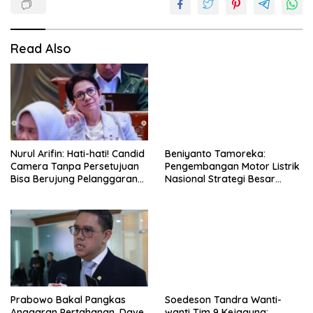
Read Also
Nurul Arifin: Hati-hati! Candid
Beniyanto Tamoreka:
Camera Tanpa Persetujuan
Pengembangan Motor Listrik
Bisa Berujung Pelanggaran
Nasional Strategi Besar
Privasi
Pemerintah Optimalkan Nilai
Tambah SDA
Prabowo Bakal Pangkas
Soedeson Tandra Wanti-
Anggaran Pertahanan, Dave
wanti Tim 9 Kejagung: