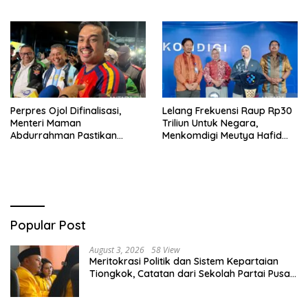
Bawah Laut Nongsa–Changi
Jadi Prioritas
Perpres Ojol Difinalisasi,
Lelang Frekuensi Raup Rp30
Menteri Maman
Triliun Untuk Negara,
Abdurrahman Pastikan
Menkomdigi Meutya Hafid
Driver Masuk Kategori
Hadirkan Era Baru Internet
Pelaku UMKM
Indonesia!
Popular Post
August 3, 2026
58 View
Meritokrasi Politik dan Sistem Kepartaian
Tiongkok, Catatan dari Sekolah Partai Pusat
PKT