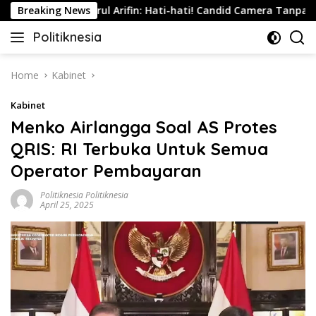
Skip
ia
Breaking News
Nurul Arifin: Hati-hati! Candid Camera Tanpa Persetu
to
Politiknesia
content
Politiknesia.com
Home
Kabinet
Kabinet
Menko Airlangga Soal AS Protes
QRIS: RI Terbuka Untuk Semua
Operator Pembayaran
Politiknesia Politiknesia
April 25, 2025