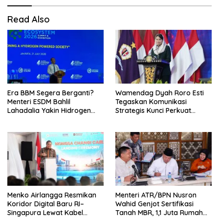
Read Also
Era BBM Segera Berganti?
Wamendag Dyah Roro Esti
Menteri ESDM Bahlil
Tegaskan Komunikasi
Lahadalia Yakin Hidrogen
Strategis Kunci Perkuat
Bisa Lebih Murah dan
Perdagangan dan Pariwisata
Kompetitif
RI
Menko Airlangga Resmikan
Menteri ATR/BPN Nusron
Koridor Digital Baru RI–
Wahid Genjot Sertifikasi
Singapura Lewat Kabel
Tanah MBR, 1,1 Juta Rumah