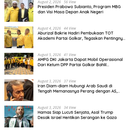
August 2, 2026
56 View
Presiden Prabowo Subianto, Program MBG
dan Visi Masa Depan Anak Negeri
August 4, 2026
44 View
Aburizal Bakrie Hadiri Pembukaan TOT
Akademi Partai Golkar, Tegaskan Pentingnya
Kaderisasi Berkualitas
August 5, 2026
41 View
AMPG DKI Jakarta Dapat Mobil Operasional
Dari Ketum DPP Partai Golkar Bahlil
Lahadalia
August 3, 2026
37 View
Iran Diam-diam Hubungi Arab Saudi di
Tengah Memanasnya Perang dengan AS,
Ada Pesan Tegas untuk Riyadh
August 3, 2026
34 View
Hamas Siap Lucuti Senjata, Asal Trump
Desak Israel Hentikan Serangan ke Gaza