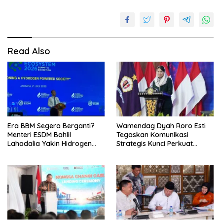
Read Also
Era BBM Segera Berganti?
Wamendag Dyah Roro Esti
Menteri ESDM Bahlil
Tegaskan Komunikasi
Lahadalia Yakin Hidrogen
Strategis Kunci Perkuat
Bisa Lebih Murah dan
Perdagangan dan Pariwisata
Kompetitif
RI