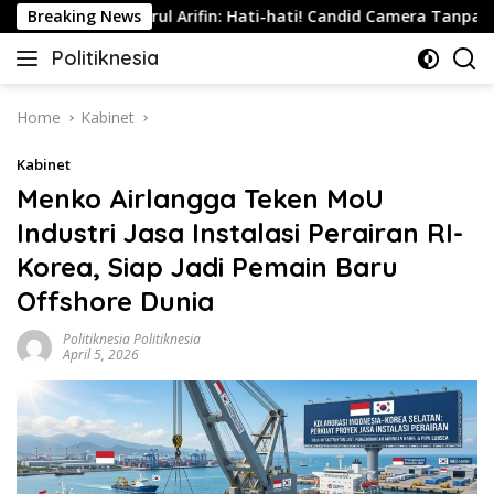
Skip
sia
Breaking News
Nurul Arifin: Hati-hati! Candid Camera Tanpa Perse
to
Politiknesia
content
Politiknesia.com
Home
Kabinet
Kabinet
Menko Airlangga Teken MoU
Industri Jasa Instalasi Perairan RI-
Korea, Siap Jadi Pemain Baru
Offshore Dunia
Politiknesia Politiknesia
April 5, 2026