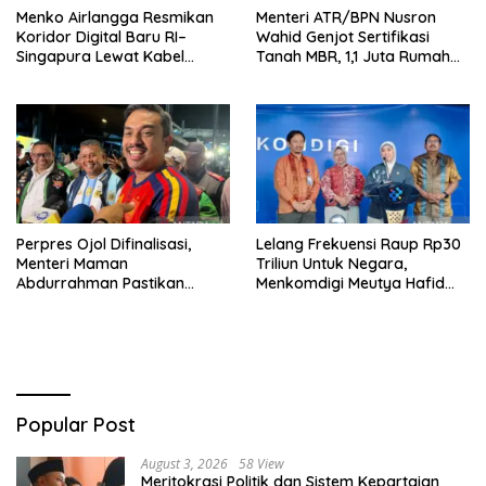
Menko Airlangga Resmikan
Menteri ATR/BPN Nusron
Koridor Digital Baru RI–
Wahid Genjot Sertifikasi
Singapura Lewat Kabel
Tanah MBR, 1,1 Juta Rumah
Bawah Laut Nongsa–Changi
Jadi Prioritas
Perpres Ojol Difinalisasi,
Lelang Frekuensi Raup Rp30
Menteri Maman
Triliun Untuk Negara,
Abdurrahman Pastikan
Menkomdigi Meutya Hafid
Driver Masuk Kategori
Hadirkan Era Baru Internet
Pelaku UMKM
Indonesia!
Popular Post
August 3, 2026
58 View
Meritokrasi Politik dan Sistem Kepartaian