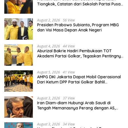
Tiongkok, Catatan dari Sekolah Partai Pusat
PKT
August 2, 2026
56 View
Presiden Prabowo Subianto, Program MBG
dan Visi Masa Depan Anak Negeri
August 4, 2026
44 View
Aburizal Bakrie Hadiri Pembukaan TOT
Akademi Partai Golkar, Tegaskan Pentingnya
Kaderisasi Berkualitas
August 5, 2026
41 View
AMPG DKI Jakarta Dapat Mobil Operasional
Dari Ketum DPP Partai Golkar Bahlil
Lahadalia
August 3, 2026
37 View
Iran Diam-diam Hubungi Arab Saudi di
Tengah Memanasnya Perang dengan AS,
Ada Pesan Tegas untuk Riyadh
August 3, 2026
34 View