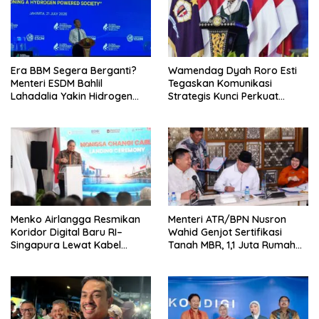
Era BBM Segera Berganti?
Wamendag Dyah Roro Esti
Menteri ESDM Bahlil
Tegaskan Komunikasi
Lahadalia Yakin Hidrogen
Strategis Kunci Perkuat
Bisa Lebih Murah dan
Perdagangan dan Pariwisata
Kompetitif
RI
Menko Airlangga Resmikan
Menteri ATR/BPN Nusron
Koridor Digital Baru RI–
Wahid Genjot Sertifikasi
Singapura Lewat Kabel
Tanah MBR, 1,1 Juta Rumah
Bawah Laut Nongsa–Changi
Jadi Prioritas