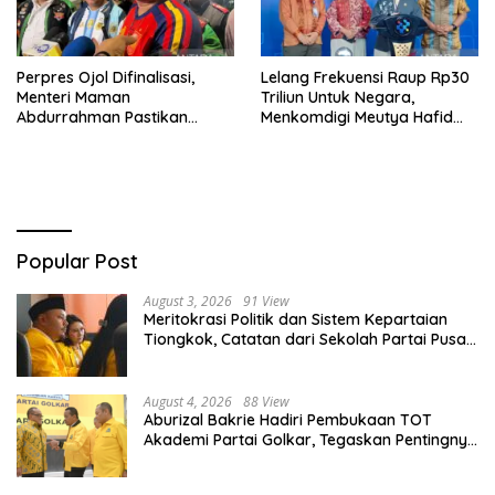
Perpres Ojol Difinalisasi,
Lelang Frekuensi Raup Rp30
Menteri Maman
Triliun Untuk Negara,
Abdurrahman Pastikan
Menkomdigi Meutya Hafid
Driver Masuk Kategori
Hadirkan Era Baru Internet
Pelaku UMKM
Indonesia!
Popular Post
August 3, 2026
91 View
Meritokrasi Politik dan Sistem Kepartaian
Tiongkok, Catatan dari Sekolah Partai Pusat
PKT
August 4, 2026
88 View
Aburizal Bakrie Hadiri Pembukaan TOT
Akademi Partai Golkar, Tegaskan Pentingnya
Kaderisasi Berkualitas