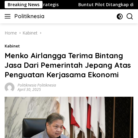
Skip
O ke Pulau Strategis
Breaking News
Buntut Pilot Ditangkap di Bandar
to
Politiknesia
content
Politiknesia.com
Home
Kabinet
Kabinet
Menko Airlangga Terima Bintang
Jasa Dari Pemerintah Jepang Atas
Penguatan Kerjasama Ekonomi
Politiknesia Politiknesia
April 30, 2025