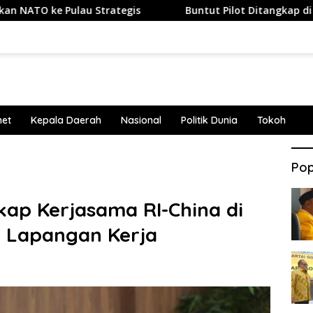
 Pulau Strategis
Buntut Pilot Ditangkap di Bandara Soe
net
Kepala Daerah
Nasional
Politik Dunia
Tokoh
Pop
ap Kerjasama RI-China di
u Lapangan Kerja