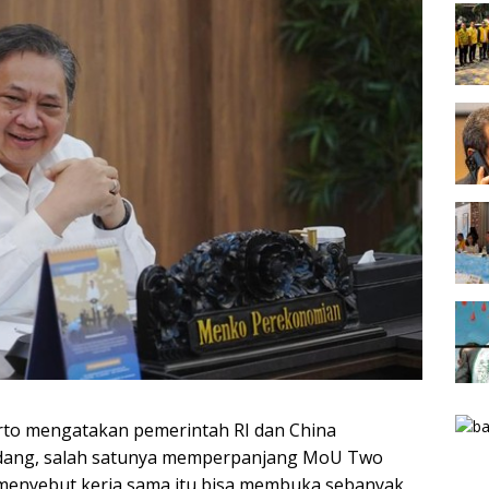
to mengatakan pemerintah RI dan China
bidang, salah satunya memperpanjang MoU Two
 menyebut kerja sama itu bisa membuka sebanyak