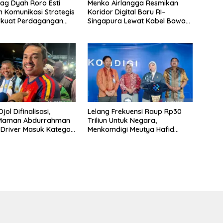
g Dyah Roro Esti
Menko Airlangga Resmikan
 Komunikasi Strategis
Koridor Digital Baru RI–
rkuat Perdagangan
Singapura Lewat Kabel Bawah
wisata RI
Laut Nongsa–Changi
jol Difinalisasi,
Lelang Frekuensi Raup Rp30
 Maman Abdurrahman
Triliun Untuk Negara,
 Driver Masuk Kategori
Menkomdigi Meutya Hafid
UMKM
Hadirkan Era Baru Internet
Indonesia!