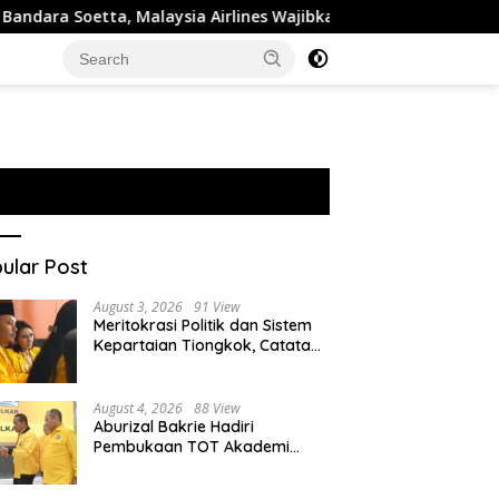
tta, Malaysia Airlines Wajibkan Tes Narkoba 1.260 Pilot
ular Post
August 3, 2026
91 View
Meritokrasi Politik dan Sistem
Kepartaian Tiongkok, Catatan
dari Sekolah Partai Pusat PKT
August 4, 2026
88 View
Aburizal Bakrie Hadiri
Pembukaan TOT Akademi
Partai Golkar, Tegaskan
Pentingnya Kaderisasi