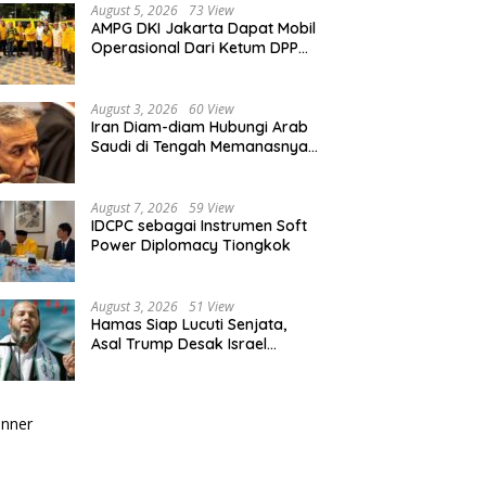
Berkualitas
August 5, 2026
73 View
AMPG DKI Jakarta Dapat Mobil
Operasional Dari Ketum DPP
Partai Golkar Bahlil Lahadalia
August 3, 2026
60 View
Iran Diam-diam Hubungi Arab
Saudi di Tengah Memanasnya
Perang dengan AS, Ada Pesan
Tegas untuk Riyadh
August 7, 2026
59 View
IDCPC sebagai Instrumen Soft
Power Diplomacy Tiongkok
August 3, 2026
51 View
Hamas Siap Lucuti Senjata,
Asal Trump Desak Israel
Hentikan Serangan ke Gaza