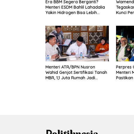
Era BBM Segera Berganti?
Wamenda
Menteri ESDM Bahlil Lahadalia
Tegaskan
Yakin Hidrogen Bisa Lebih
Kunci Pe
Murah dan Kompetitif
dan Pari
Menteri ATR/BPN Nusron
Perpres O
Wahid Genjot Sertifikasi Tanah
Menteri
MBR, 1,1 Juta Rumah Jadi
Pastikan
Prioritas
Pelaku 