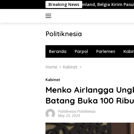
Skip
Trump Ingin Caplok Greenland, Belgia Kirim Pasukan NATO ke
Breaking News
to
content
Politiknesia
Politiknesia.com
Beranda
Parpol
Parlemen
Kabi
Home
Kabinet
Kabinet
Menko Airlangga Ungk
Batang Buka 100 Rib
Politiknesia Politiknesia
May 25, 2025