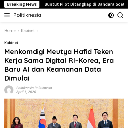
Skip
rategis
Breaking News
Buntut Pilot Ditangkap di Bandara Soetta, Mala
to
Politiknesia
content
Politiknesia.com
Home
Kabinet
Kabinet
Menkomdigi Meutya Hafid Teken
Kerja Sama Digital RI–Korea, Era
Baru AI dan Keamanan Data
Dimulai
Politiknesia Politiknesia
April 1, 2026