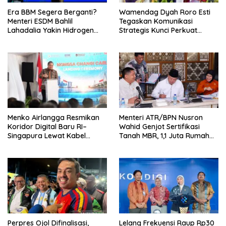
Era BBM Segera Berganti?
Wamendag Dyah Roro Esti
Menteri ESDM Bahlil
Tegaskan Komunikasi
Lahadalia Yakin Hidrogen
Strategis Kunci Perkuat
Bisa Lebih Murah dan
Perdagangan dan Pariwisata
Kompetitif
RI
Menko Airlangga Resmikan
Menteri ATR/BPN Nusron
Koridor Digital Baru RI–
Wahid Genjot Sertifikasi
Singapura Lewat Kabel
Tanah MBR, 1,1 Juta Rumah
Bawah Laut Nongsa–Changi
Jadi Prioritas
Perpres Ojol Difinalisasi,
Lelang Frekuensi Raup Rp30