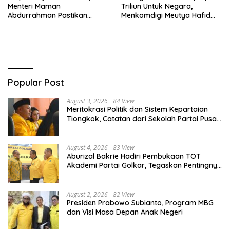
Menteri Maman
Triliun Untuk Negara,
Abdurrahman Pastikan
Menkomdigi Meutya Hafid
Driver Masuk Kategori
Hadirkan Era Baru Internet
Pelaku UMKM
Indonesia!
Popular Post
August 3, 2026
84 View
Meritokrasi Politik dan Sistem Kepartaian
Tiongkok, Catatan dari Sekolah Partai Pusat
PKT
August 4, 2026
83 View
Aburizal Bakrie Hadiri Pembukaan TOT
Akademi Partai Golkar, Tegaskan Pentingnya
Kaderisasi Berkualitas
August 2, 2026
82 View
Presiden Prabowo Subianto, Program MBG
dan Visi Masa Depan Anak Negeri