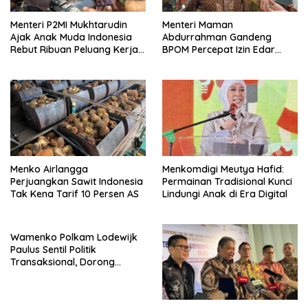
Menteri P2MI Mukhtarudin
Menteri Maman
Ajak Anak Muda Indonesia
Abdurrahman Gandeng
Rebut Ribuan Peluang Kerja
BPOM Percepat Izin Edar
Global di Pasim IJF 2026
Produk Pangan Olahan
UMKM
Menko Airlangga
Menkomdigi Meutya Hafid:
Perjuangkan Sawit Indonesia
Permainan Tradisional Kunci
Tak Kena Tarif 10 Persen AS
Lindungi Anak di Era Digital
Wamenko Polkam Lodewijk
Paulus Sentil Politik
Transaksional, Dorong
Demokrasi Yang
Bermartabat