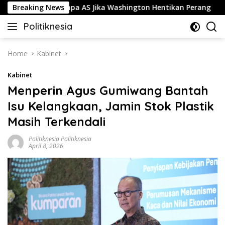
Skip
Serang Iran Tanpa AS Jika Washington Hentikan Perang
Breaking News
to
Politiknesia
content
Politiknesia.com
Home
Kabinet
Kabinet
Menperin Agus Gumiwang Bantah
Isu Kelangkaan, Jamin Stok Plastik
Masih Terkendali
Politiknesia Politiknesia
April 8, 2026