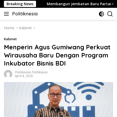
Skip
ikan Perang
Breaking News
Membangun Jembatan Baru Partai Golkar-P
to
Politiknesia
content
Politiknesia.com
Home
Kabinet
Kabinet
Menperin Agus Gumiwang Perkuat
Wirausaha Baru Dengan Program
Inkubator Bisnis BDI
Politiknesia Politiknesia
April 4, 2026