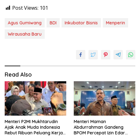
Post Views:
101
Agus Gumiwang
BDI
Inkubator Bisnis
Menperin
Wirausaha Baru
Read Also
Menteri P2MI Mukhtarudin
Menteri Maman
Ajak Anak Muda Indonesia
Abdurrahman Gandeng
Rebut Ribuan Peluang Kerja
BPOM Percepat Izin Edar
Global di Pasim IJF 2026
Produk Pangan Olahan