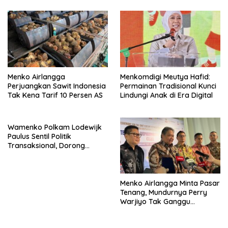
UMKM
Menko Airlangga
Menkomdigi Meutya Hafid:
Perjuangkan Sawit Indonesia
Permainan Tradisional Kunci
Tak Kena Tarif 10 Persen AS
Lindungi Anak di Era Digital
Wamenko Polkam Lodewijk
Paulus Sentil Politik
Transaksional, Dorong
Demokrasi Yang
Bermartabat
Menko Airlangga Minta Pasar
Tenang, Mundurnya Perry
Warjiyo Tak Ganggu
Stabilitas Bank Indonesia