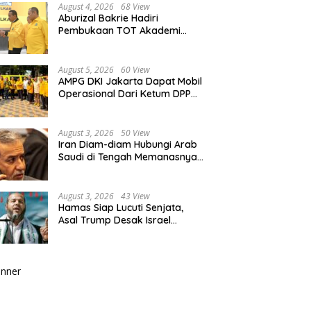
August 4, 2026
68 View
Aburizal Bakrie Hadiri
Pembukaan TOT Akademi
Partai Golkar, Tegaskan
Pentingnya Kaderisasi
Berkualitas
August 5, 2026
60 View
AMPG DKI Jakarta Dapat Mobil
Operasional Dari Ketum DPP
Partai Golkar Bahlil Lahadalia
August 3, 2026
50 View
Iran Diam-diam Hubungi Arab
Saudi di Tengah Memanasnya
Perang dengan AS, Ada Pesan
Tegas untuk Riyadh
August 3, 2026
43 View
Hamas Siap Lucuti Senjata,
Asal Trump Desak Israel
Hentikan Serangan ke Gaza