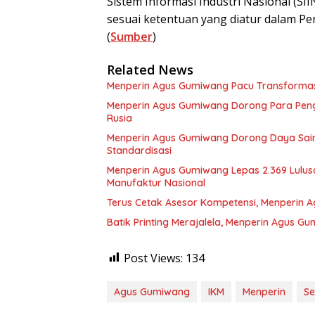
Sistem Informasi Industri Nasional (SIIN
sesuai ketentuan yang diatur dalam P
(
Sumber
)
Related News
Menperin Agus Gumiwang Pacu Transformasi I
Menperin Agus Gumiwang Dorong Para Pen
Rusia
Menperin Agus Gumiwang Dorong Daya Saing 
Standardisasi
Menperin Agus Gumiwang Lepas 2.369 Lulusan
Manufaktur Nasional
Terus Cetak Asesor Kompetensi, Menperin A
Batik Printing Merajalela, Menperin Agus Gu
Post Views:
134
Agus Gumiwang
IKM
Menperin
Se