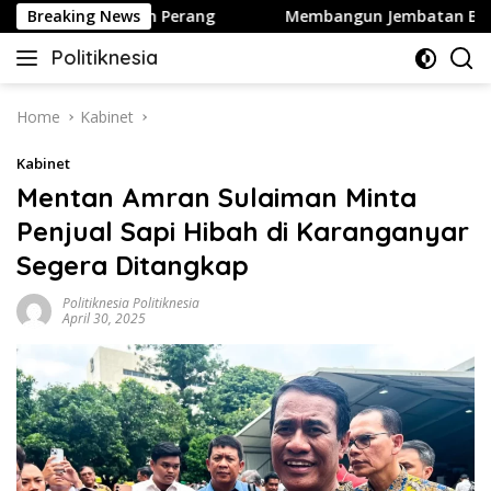
Skip
ington Hentikan Perang
Breaking News
Membangun Jembatan Baru Part
to
Politiknesia
content
Politiknesia.com
Home
Kabinet
Kabinet
Mentan Amran Sulaiman Minta
Penjual Sapi Hibah di Karanganyar
Segera Ditangkap
Politiknesia Politiknesia
April 30, 2025