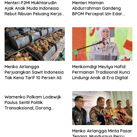
Menteri P2MI Mukhtarudin
Menteri Maman
Ajak Anak Muda Indonesia
Abdurrahman Gandeng
Rebut Ribuan Peluang Kerja
BPOM Percepat Izin Edar
Global di Pasim IJF 2026
Produk Pangan Olahan
UMKM
Menko Airlangga
Menkomdigi Meutya Hafid:
Perjuangkan Sawit Indonesia
Permainan Tradisional Kunci
Tak Kena Tarif 10 Persen AS
Lindungi Anak di Era Digital
Wamenko Polkam Lodewijk
Paulus Sentil Politik
Transaksional, Dorong
Demokrasi Yang
Bermartabat
Menko Airlangga Minta Pasar
Tenang, Mundurnya Perry