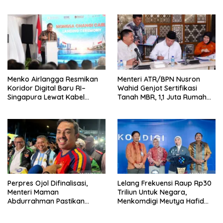
Bisa Lebih Murah dan
Perdagangan dan Pariwisata
Kompetitif
RI
Menko Airlangga Resmikan
Menteri ATR/BPN Nusron
Koridor Digital Baru RI–
Wahid Genjot Sertifikasi
Singapura Lewat Kabel
Tanah MBR, 1,1 Juta Rumah
Bawah Laut Nongsa–Changi
Jadi Prioritas
Perpres Ojol Difinalisasi,
Lelang Frekuensi Raup Rp30
Menteri Maman
Triliun Untuk Negara,
Abdurrahman Pastikan
Menkomdigi Meutya Hafid
Driver Masuk Kategori
Hadirkan Era Baru Internet
Pelaku UMKM
Indonesia!