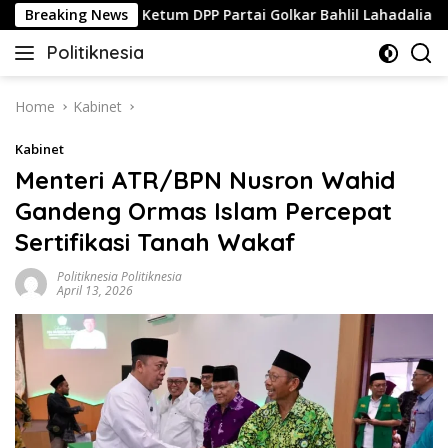
Skip
asional Dari Ketum DPP Partai Golkar Bahlil Lahadalia
Breaking News
to
Politiknesia
content
Politiknesia.com
Home
Kabinet
Kabinet
Menteri ATR/BPN Nusron Wahid
Gandeng Ormas Islam Percepat
Sertifikasi Tanah Wakaf
Politiknesia Politiknesia
April 13, 2026