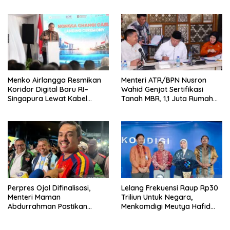
Bisa Lebih Murah dan
Perdagangan dan Pariwisata
Kompetitif
RI
Menko Airlangga Resmikan
Menteri ATR/BPN Nusron
Koridor Digital Baru RI–
Wahid Genjot Sertifikasi
Singapura Lewat Kabel
Tanah MBR, 1,1 Juta Rumah
Bawah Laut Nongsa–Changi
Jadi Prioritas
Perpres Ojol Difinalisasi,
Lelang Frekuensi Raup Rp30
Menteri Maman
Triliun Untuk Negara,
Abdurrahman Pastikan
Menkomdigi Meutya Hafid
Driver Masuk Kategori
Hadirkan Era Baru Internet
Pelaku UMKM
Indonesia!