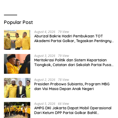
Popular Post
August 4, 2026
79 View
Aburizal Bakrie Hadiri Pembukaan TOT
Akademi Partai Golkar, Tegaskan Pentingnya
Kaderisasi Berkualitas
August 3, 2026
79 View
Meritokrasi Politik dan Sistem Kepartaian
Tiongkok, Catatan dari Sekolah Partai Pusat
PKT
August 2, 2026
78 View
Presiden Prabowo Subianto, Program MBG
dan Visi Masa Depan Anak Negeri
August 5, 2026
66 View
AMPG DKI Jakarta Dapat Mobil Operasional
Dari Ketum DPP Partai Golkar Bahlil
Lahadalia