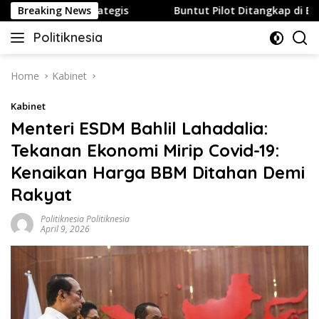
Skip
 ke Pulau Strategis
Breaking News
Buntut Pilot Ditangkap di Bandara 
to
Politiknesia
content
Politiknesia.com
Home
Kabinet
Kabinet
Menteri ESDM Bahlil Lahadalia:
Tekanan Ekonomi Mirip Covid-19:
Kenaikan Harga BBM Ditahan Demi
Rakyat
Politiknesia Politiknesia
April 9, 2026