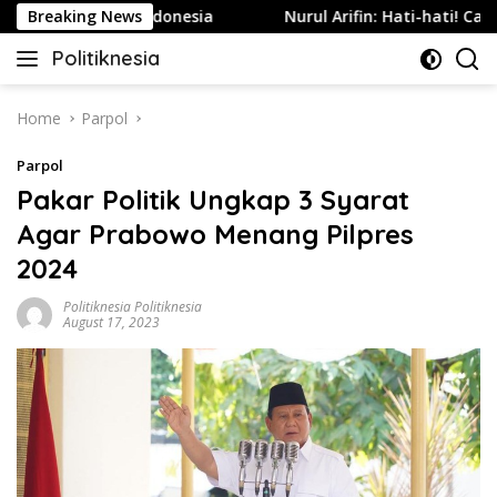
Skip
m Tetap di Indonesia
Breaking News
Nurul Arifin: Hati-hati! Candid C
to
Politiknesia
content
Politiknesia.com
Home
Parpol
Parpol
Pakar Politik Ungkap 3 Syarat
Agar Prabowo Menang Pilpres
2024
Politiknesia Politiknesia
August 17, 2023