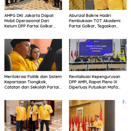
AMPG DKI Jakarta Dapat
Aburizal Bakrie Hadiri
Mobil Operasional Dari
Pembukaan TOT Akademi
Ketum DPP Partai Golkar
Partai Golkar, Tegaskan
Bahlil Lahadalia
Pentingnya Kaderisasi
Berkualitas
Meritokrasi Politik dan Sistem
Revitalisasi Kepengurusan
Kepartaian Tiongkok,
DPP AMPI, Rapat Pleno IX
Catatan dari Sekolah Partai
Diperluas Putuskan Mafa
Pusat PKT
Uswanas Jadi Plt Ketua
Umum