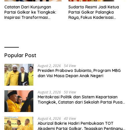
Catatan Dari Kunjungan
Sudarto Resmi Jadi Ketua
Partai Golkar ke Tiongkok:
Partai Golkar Palangka
Inspirasi Transformasi
Raya, Fokus Kaderisasi
Industri dan Pemerataan
hingga Kemenangan Pemilu
Pembangunan
Popular Post
August 2, 2026
54 View
Presiden Prabowo Subianto, Program MBG
dan Visi Masa Depan Anak Negeri
August 3, 2026
50 View
Meritokrasi Politik dan Sistem Kepartaian
Tiongkok, Catatan dari Sekolah Partai Pusat
PKT
August 4, 2026
40 View
Aburizal Bakrie Hadiri Pembukaan TOT
Akademi Partai Golkar, Tegaskan Pentingnya