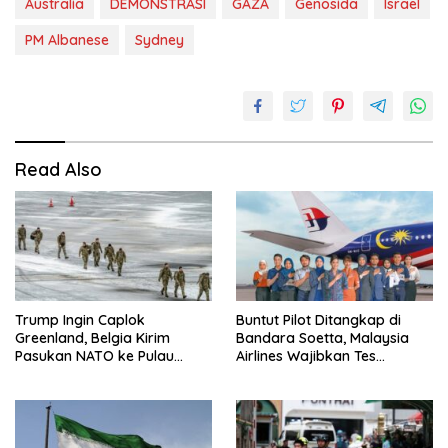
Australia
DEMONSTRASI
GAZA
Genosida
Israel
PM Albanese
Sydney
Read Also
Trump Ingin Caplok
Buntut Pilot Ditangkap di
Greenland, Belgia Kirim
Bandara Soetta, Malaysia
Pasukan NATO ke Pulau
Airlines Wajibkan Tes
Strategis
Narkoba 1.260 Pilot