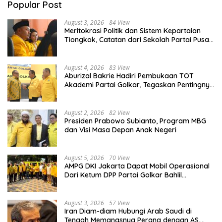
Popular Post
August 3, 2026
84 View
Meritokrasi Politik dan Sistem Kepartaian
Tiongkok, Catatan dari Sekolah Partai Pusat
PKT
August 4, 2026
83 View
Aburizal Bakrie Hadiri Pembukaan TOT
Akademi Partai Golkar, Tegaskan Pentingnya
Kaderisasi Berkualitas
August 2, 2026
82 View
Presiden Prabowo Subianto, Program MBG
dan Visi Masa Depan Anak Negeri
August 5, 2026
70 View
AMPG DKI Jakarta Dapat Mobil Operasional
Dari Ketum DPP Partai Golkar Bahlil
Lahadalia
August 3, 2026
57 View
Iran Diam-diam Hubungi Arab Saudi di
Tengah Memanasnya Perang dengan AS,