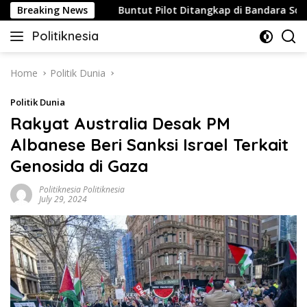
Skip
Strategis
Breaking News
Buntut Pilot Ditangkap di Bandara Soetta, Ma
to
Politiknesia
content
Politiknesia.com
Home
Politik Dunia
Politik Dunia
Rakyat Australia Desak PM
Albanese Beri Sanksi Israel Terkait
Genosida di Gaza
Politiknesia Politiknesia
July 29, 2024