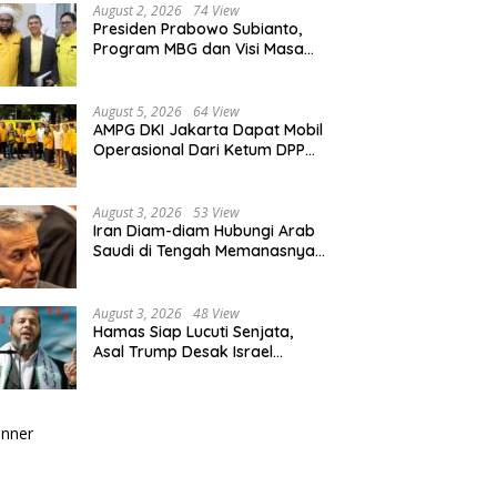
Berkualitas
August 2, 2026
74 View
Presiden Prabowo Subianto,
Program MBG dan Visi Masa
Depan Anak Negeri
August 5, 2026
64 View
AMPG DKI Jakarta Dapat Mobil
Operasional Dari Ketum DPP
Partai Golkar Bahlil Lahadalia
August 3, 2026
53 View
Iran Diam-diam Hubungi Arab
Saudi di Tengah Memanasnya
Perang dengan AS, Ada Pesan
Tegas untuk Riyadh
August 3, 2026
48 View
Hamas Siap Lucuti Senjata,
Asal Trump Desak Israel
Hentikan Serangan ke Gaza