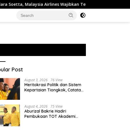
sia Airlines Wajibkan Tes Narkoba 1.260 Pilot
Rosan Roe
ular Post
August 3, 2026
76 View
Meritokrasi Politik dan Sistem
Kepartaian Tiongkok, Catatan
dari Sekolah Partai Pusat PKT
August 4, 2026
75 View
Aburizal Bakrie Hadiri
Pembukaan TOT Akademi
Partai Golkar, Tegaskan
Pentingnya Kaderisasi