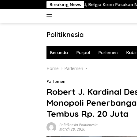
Skip
gin Caplok Greenland, Belgia Kirim Pasukan NATO ke Pulau Str
Breaking News
to
content
Politiknesia
Politiknesia.com
Beranda
Parpol
Parlemen
Kabi
Home
Parlemen
Parlemen
Robert J. Kardinal De
Monopoli Penerbanga
Tembus Rp. 20 Juta
Politiknesia Politiknesia
March 28, 2026