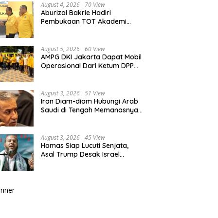
August 4, 2026
70 View
Aburizal Bakrie Hadiri
Pembukaan TOT Akademi
Partai Golkar, Tegaskan
Pentingnya Kaderisasi
Berkualitas
August 5, 2026
60 View
AMPG DKI Jakarta Dapat Mobil
Operasional Dari Ketum DPP
Partai Golkar Bahlil Lahadalia
August 3, 2026
51 View
Iran Diam-diam Hubungi Arab
Saudi di Tengah Memanasnya
Perang dengan AS, Ada Pesan
Tegas untuk Riyadh
August 3, 2026
45 View
Hamas Siap Lucuti Senjata,
Asal Trump Desak Israel
Hentikan Serangan ke Gaza