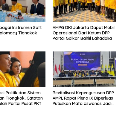
bagai Instrumen Soft
AMPG DKI Jakarta Dapat Mobil
iplomacy Tiongkok
Operasional Dari Ketum DPP
Partai Golkar Bahlil Lahadalia
si Politik dan Sistem
Revitalisasi Kepengurusan DPP
an Tiongkok, Catatan
AMPI, Rapat Pleno IX Diperluas
olah Partai Pusat PKT
Putuskan Mafa Uswanas Jadi
Plt Ketua Umum