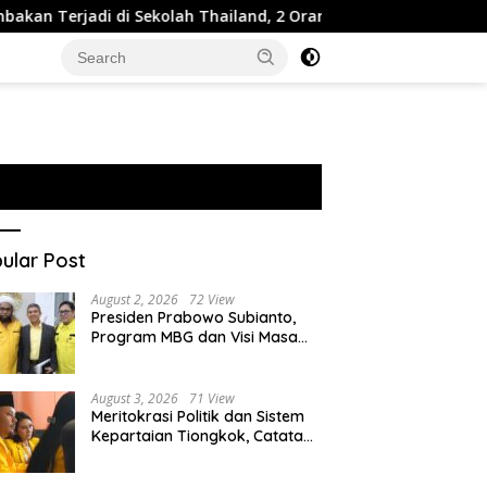
di di Sekolah Thailand, 2 Orang Tewas dan 15 Luka
ID
ular Post
August 2, 2026
72 View
Presiden Prabowo Subianto,
Program MBG dan Visi Masa
Depan Anak Negeri
August 3, 2026
71 View
Meritokrasi Politik dan Sistem
Kepartaian Tiongkok, Catatan
dari Sekolah Partai Pusat PKT