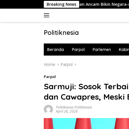
Skip
Langsung 10 Buku!
Breaking News
Iran Ancam Bikin Negara-negara Teluk
to
content
Politiknesia
Politiknesia.com
Beranda
Parpol
Parlemen
Kabi
Home
Parpol
Parpol
Sarmuji: Sosok Terbai
dan Cawapres, Meski 
Politiknesia Politiknesia
April 26, 2026