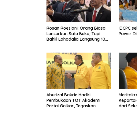
Rosan Roeslani: Orang Biasa
IDCPC se
Luncurkan Satu Buku, Tapi
Power D
Bahlil Lahadalia Langsung 10
Buku!
Aburizal Bakrie Hadiri
Meritokra
Pembukaan TOT Akademi
Kepartai
Partai Golkar, Tegaskan
dari Sek
Pentingnya Kaderisasi
Berkualitas