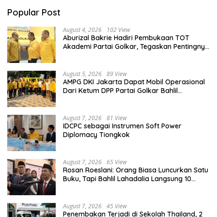
Popular Post
August 4, 2026
102 View
Aburizal Bakrie Hadiri Pembukaan TOT
Akademi Partai Golkar, Tegaskan Pentingnya
Kaderisasi Berkualitas
August 5, 2026
89 View
AMPG DKI Jakarta Dapat Mobil Operasional
Dari Ketum DPP Partai Golkar Bahlil
Lahadalia
August 7, 2026
81 View
IDCPC sebagai Instrumen Soft Power
Diplomacy Tiongkok
August 7, 2026
65 View
Rosan Roeslani: Orang Biasa Luncurkan Satu
Buku, Tapi Bahlil Lahadalia Langsung 10
Buku!
August 7, 2026
45 View
Penembakan Terjadi di Sekolah Thailand, 2