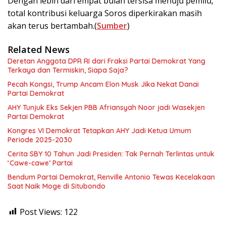
Dengan lebih dari empat bulan tersisa menuju pemilu,
total kontribusi keluarga Soros diperkirakan masih
akan terus bertambah.(
Sumber
)
Related News
Deretan Anggota DPR RI dari Fraksi Partai Demokrat Yang
Terkaya dan Termiskin, Siapa Saja?
Pecah Kongsi, Trump Ancam Elon Musk Jika Nekat Danai
Partai Demokrat
AHY Tunjuk Eks Sekjen PBB Afriansyah Noor jadi Wasekjen
Partai Demokrat
Kongres VI Demokrat Tetapkan AHY Jadi Ketua Umum
Periode 2025-2030
Cerita SBY 10 Tahun Jadi Presiden: Tak Pernah Terlintas untuk
‘Cawe-cawe’ Partai
Bendum Partai Demokrat, Renville Antonio Tewas Kecelakaan
Saat Naik Moge di Situbondo
Post Views:
122