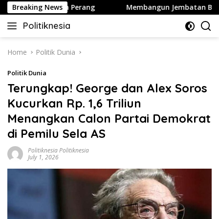
Skip
ington Hentikan Perang
Breaking News
Membangun Jembatan Baru Parta
to
Politiknesia
content
Politiknesia.com
Home
Politik Dunia
Politik Dunia
Terungkap! George dan Alex Soros
Kucurkan Rp. 1,6 Triliun
Menangkan Calon Partai Demokrat
di Pemilu Sela AS
Politiknesia Politiknesia
July 1, 2026