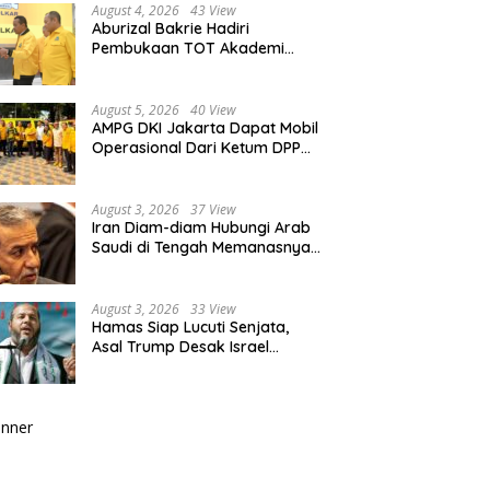
August 4, 2026
43 View
Aburizal Bakrie Hadiri
Pembukaan TOT Akademi
Partai Golkar, Tegaskan
Pentingnya Kaderisasi
Berkualitas
August 5, 2026
40 View
AMPG DKI Jakarta Dapat Mobil
Operasional Dari Ketum DPP
Partai Golkar Bahlil Lahadalia
August 3, 2026
37 View
Iran Diam-diam Hubungi Arab
Saudi di Tengah Memanasnya
Perang dengan AS, Ada Pesan
Tegas untuk Riyadh
August 3, 2026
33 View
Hamas Siap Lucuti Senjata,
Asal Trump Desak Israel
Hentikan Serangan ke Gaza