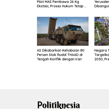
Pilot MAS Pembawa 26 Kg
Yerusale
Ekstasi, Proses Hukum Tetap di
Dibangun
Indonesia
Palestina
AS Dikabarkan Kehabisan 80
Negara T
Persen Stok Rudal THAAD di
Targetk
Tengah Konflik dengan Iran
2030, Pr
Ungkap 