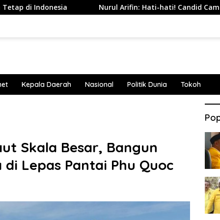
nesia
Nurul Arifin: Hati-hati! Candid Camera Tanpa Per
net
Kepala Daerah
Nasional
Politik Dunia
Tokoh
Pop
ut Skala Besar, Bangun
 di Lepas Pantai Phu Quoc