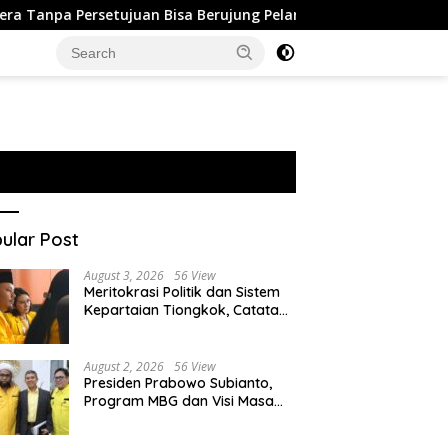
setujuan Bisa Berujung Pelanggaran Privasi
Israel Perl
ular Post
August 3, 2026
56 View
Meritokrasi Politik dan Sistem
Kepartaian Tiongkok, Catatan
dari Sekolah Partai Pusat PKT
August 2, 2026
56 View
Presiden Prabowo Subianto,
Program MBG dan Visi Masa
Depan Anak Negeri