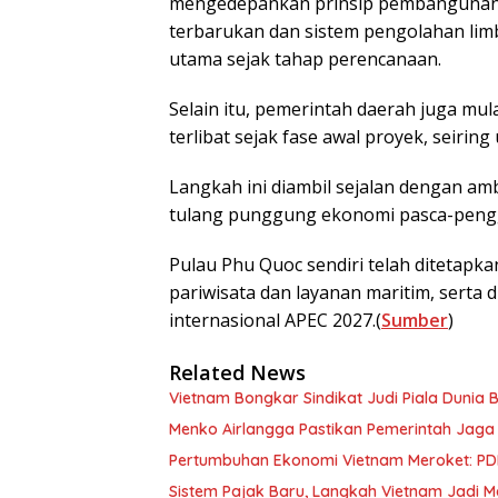
mengedepankan prinsip pembangunan 
terbarukan dan sistem pengolahan lim
utama sejak tahap perencanaan.
Selain itu, pemerintah daerah juga mu
terlibat sejak fase awal proyek, seir
Langkah ini diambil sejalan dengan am
tulang punggung ekonomi pasca-peng
Pulau Phu Quoc sendiri telah ditetap
pariwisata dan layanan maritim, serta
internasional APEC 2027.(
Sumber
)
Related News
Vietnam Bongkar Sindikat Judi Piala Dunia B
Menko Airlangga Pastikan Pemerintah Jaga I
Pertumbuhan Ekonomi Vietnam Meroket: PDB 
Sistem Pajak Baru, Langkah Vietnam Jadi M