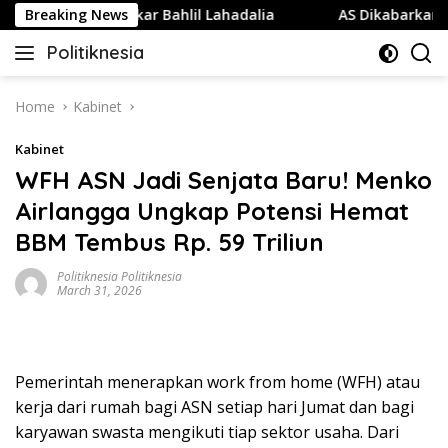
Skip
PP Partai Golkar Bahlil Lahadalia
Breaking News
AS Dikabarkan Kehab
to
Politiknesia
content
Politiknesia.com
Home
Kabinet
Kabinet
WFH ASN Jadi Senjata Baru! Menko
Airlangga Ungkap Potensi Hemat
BBM Tembus Rp. 59 Triliun
Politiknesia Politiknesia
March 31, 2026
Pemerintah menerapkan work from home (WFH) atau
kerja dari rumah bagi ASN setiap hari Jumat dan bagi
karyawan swasta mengikuti tiap sektor usaha. Dari