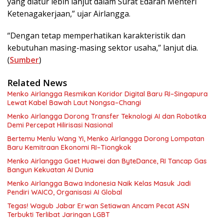
yang diatur lebih lanjut dalam Surat Edaran Menteri
Ketenagakerjaan,” ujar Airlangga.
“Dengan tetap memperhatikan karakteristik dan
kebutuhan masing-masing sektor usaha,” lanjut dia.
(
Sumber
)
Related News
Menko Airlangga Resmikan Koridor Digital Baru RI–Singapura
Lewat Kabel Bawah Laut Nongsa–Changi
Menko Airlangga Dorong Transfer Teknologi AI dan Robotika
Demi Percepat Hilirisasi Nasional
Bertemu Menlu Wang Yi, Menko Airlangga Dorong Lompatan
Baru Kemitraan Ekonomi RI–Tiongkok
Menko Airlangga Gaet Huawei dan ByteDance, RI Tancap Gas
Bangun Kekuatan AI Dunia
Menko Airlangga Bawa Indonesia Naik Kelas Masuk Jadi
Pendiri WAICO, Organisasi AI Global
Tegas! Wagub Jabar Erwan Setiawan Ancam Pecat ASN
Terbukti Terlibat Jaringan LGBT