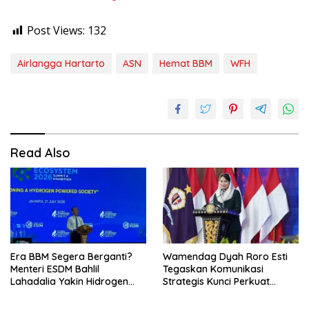
Post Views:
132
Airlangga Hartarto
ASN
Hemat BBM
WFH
Read Also
Era BBM Segera Berganti?
Wamendag Dyah Roro Esti
Menteri ESDM Bahlil
Tegaskan Komunikasi
Lahadalia Yakin Hidrogen
Strategis Kunci Perkuat
Bisa Lebih Murah dan
Perdagangan dan Pariwisata
Kompetitif
RI