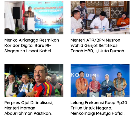
Menko Airlangga Resmikan
Menteri ATR/BPN Nusron
Koridor Digital Baru RI–
Wahid Genjot Sertifikasi
Singapura Lewat Kabel
Tanah MBR, 1,1 Juta Rumah
Bawah Laut Nongsa–Changi
Jadi Prioritas
Perpres Ojol Difinalisasi,
Lelang Frekuensi Raup Rp30
Menteri Maman
Triliun Untuk Negara,
Abdurrahman Pastikan
Menkomdigi Meutya Hafid
Driver Masuk Kategori
Hadirkan Era Baru Internet
Pelaku UMKM
Indonesia!