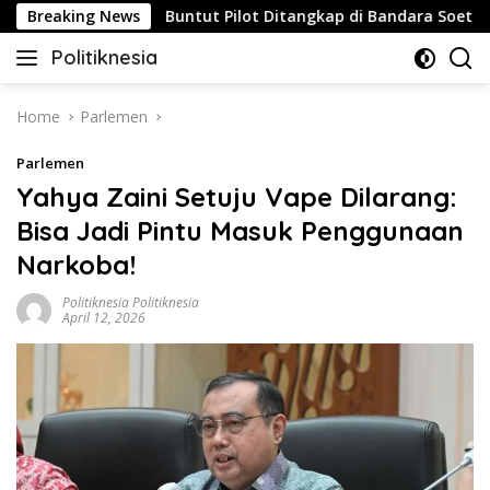
Skip
ategis
Breaking News
Buntut Pilot Ditangkap di Bandara Soetta, Malay
to
Politiknesia
content
Politiknesia.com
Home
Parlemen
Parlemen
Yahya Zaini Setuju Vape Dilarang:
Bisa Jadi Pintu Masuk Penggunaan
Narkoba!
Politiknesia Politiknesia
April 12, 2026