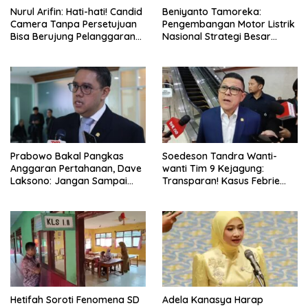
Nurul Arifin: Hati-hati! Candid
Beniyanto Tamoreka:
Camera Tanpa Persetujuan
Pengembangan Motor Listrik
Bisa Berujung Pelanggaran
Nasional Strategi Besar
Privasi
Pemerintah Optimalkan Nilai
Tambah SDA
Prabowo Bakal Pangkas
Soedeson Tandra Wanti-
Anggaran Pertahanan, Dave
wanti Tim 9 Kejagung:
Laksono: Jangan Sampai
Transparan! Kasus Febrie
Ganggu Kekuatan TNI!
Adriansyah Jangan Ada
Yang Disembunyikan!
Hetifah Soroti Fenomena SD
Adela Kanasya Harap