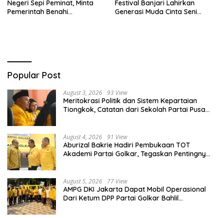
Negeri Sepi Peminat, Minta
Festival Banjari Lahirkan
Pemerintah Benahi
Generasi Muda Cinta Seni
Pemerataan Pendidikan
Islami dan Miliki Karakter
Kebangsaan Kuat
Popular Post
August 3, 2026
93 View
Meritokrasi Politik dan Sistem Kepartaian
Tiongkok, Catatan dari Sekolah Partai Pusat
PKT
August 4, 2026
91 View
Aburizal Bakrie Hadiri Pembukaan TOT
Akademi Partai Golkar, Tegaskan Pentingnya
Kaderisasi Berkualitas
August 5, 2026
77 View
AMPG DKI Jakarta Dapat Mobil Operasional
Dari Ketum DPP Partai Golkar Bahlil
Lahadalia