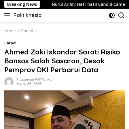
Skip
 Indonesia
Breaking News
Nurul Arifin: Hati-hati! Candid Camera Tanp
to
Politiknesia
content
Politiknesia.com
Home
Parpol
Parpol
Ahmed Zaki Iskandar Soroti Risiko
Bansos Salah Sasaran, Desak
Pemprov DKI Perbarui Data
Politiknesia Politiknesia
March 29, 2026