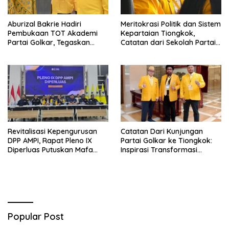
Aburizal Bakrie Hadiri
Meritokrasi Politik dan Sistem
Pembukaan TOT Akademi
Kepartaian Tiongkok,
Partai Golkar, Tegaskan
Catatan dari Sekolah Partai
Pentingnya Kaderisasi
Pusat PKT
Berkualitas
Revitalisasi Kepengurusan
Catatan Dari Kunjungan
DPP AMPI, Rapat Pleno IX
Partai Golkar ke Tiongkok:
Diperluas Putuskan Mafa
Inspirasi Transformasi
Uswanas Jadi Plt Ketua
Industri dan Pemerataan
Umum
Pembangunan
Popular Post