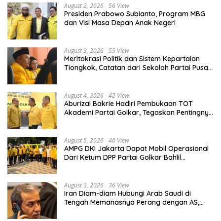
August 2, 2026
56 View
Presiden Prabowo Subianto, Program MBG
dan Visi Masa Depan Anak Negeri
August 3, 2026
55 View
Meritokrasi Politik dan Sistem Kepartaian
Tiongkok, Catatan dari Sekolah Partai Pusat
PKT
August 4, 2026
42 View
Aburizal Bakrie Hadiri Pembukaan TOT
Akademi Partai Golkar, Tegaskan Pentingnya
Kaderisasi Berkualitas
August 5, 2026
40 View
AMPG DKI Jakarta Dapat Mobil Operasional
Dari Ketum DPP Partai Golkar Bahlil
Lahadalia
August 3, 2026
36 View
Iran Diam-diam Hubungi Arab Saudi di
Tengah Memanasnya Perang dengan AS,
Ada Pesan Tegas untuk Riyadh