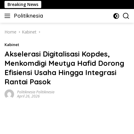
Skip
lil Lahadalia
Breaking News
to
Politiknesia
content
Politiknesia.com
Home
Kabinet
Kabinet
Akselerasi Digitalisasi Kopdes,
Menkomdigi Meutya Hafid Dorong
Efisiensi Usaha Hingga Integrasi
Rantai Pasok
Politiknesia Politiknesia
April 26, 2026