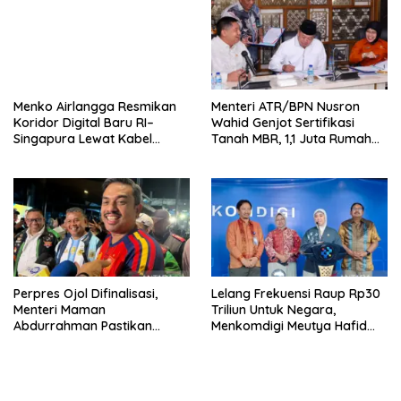
Menko Airlangga Resmikan
Menteri ATR/BPN Nusron
Koridor Digital Baru RI–
Wahid Genjot Sertifikasi
Singapura Lewat Kabel
Tanah MBR, 1,1 Juta Rumah
Bawah Laut Nongsa–Changi
Jadi Prioritas
Perpres Ojol Difinalisasi,
Lelang Frekuensi Raup Rp30
Menteri Maman
Triliun Untuk Negara,
Abdurrahman Pastikan
Menkomdigi Meutya Hafid
Driver Masuk Kategori
Hadirkan Era Baru Internet
Pelaku UMKM
Indonesia!