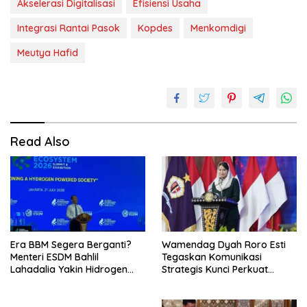
Akselerasi Digitalisasi
Efisiensi Usaha
Integrasi Rantai Pasok
Kopdes
Menkomdigi
Meutya Hafid
Read Also
Era BBM Segera Berganti?
Wamendag Dyah Roro Esti
Menteri ESDM Bahlil
Tegaskan Komunikasi
Lahadalia Yakin Hidrogen
Strategis Kunci Perkuat
Bisa Lebih Murah dan
Perdagangan dan Pariwisata
Kompetitif
RI