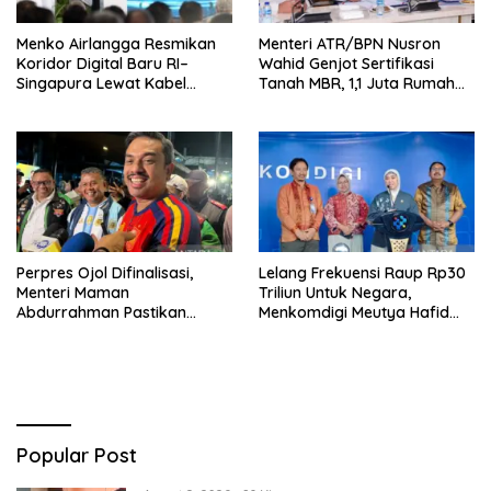
Menko Airlangga Resmikan
Menteri ATR/BPN Nusron
Koridor Digital Baru RI–
Wahid Genjot Sertifikasi
Singapura Lewat Kabel
Tanah MBR, 1,1 Juta Rumah
Bawah Laut Nongsa–Changi
Jadi Prioritas
Perpres Ojol Difinalisasi,
Lelang Frekuensi Raup Rp30
Menteri Maman
Triliun Untuk Negara,
Abdurrahman Pastikan
Menkomdigi Meutya Hafid
Driver Masuk Kategori
Hadirkan Era Baru Internet
Pelaku UMKM
Indonesia!
Popular Post