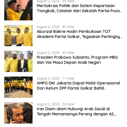
August 3, 2026
89 View
Meritokrasi Politik dan Sistem Kepartaian
Tiongkok, Catatan dari Sekolah Partai Pusat
PKT
August 4, 2026
85 View
Aburizal Bakrie Hadiri Pembukaan TOT
Akademi Partai Golkar, Tegaskan Pentingnya
Kaderisasi Berkualitas
August 2, 2026
82 View
Presiden Prabowo Subianto, Program MBG
dan Visi Masa Depan Anak Negeri
August 5, 2026
71 View
AMPG DKI Jakarta Dapat Mobil Operasional
Dari Ketum DPP Partai Golkar Bahlil
Lahadalia
August 3, 2026
59 View
Iran Diam-diam Hubungi Arab Saudi di
Tengah Memanasnya Perang dengan AS,
Ada Pesan Tegas untuk Riyadh