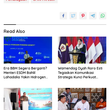
Read Also
Era BBM Segera Berganti?
Wamendag Dyah Roro Esti
Menteri ESDM Bahlil
Tegaskan Komunikasi
Lahadalia Yakin Hidrogen
Strategis Kunci Perkuat
Bisa Lebih Murah dan
Perdagangan dan Pariwisata
Kompetitif
RI