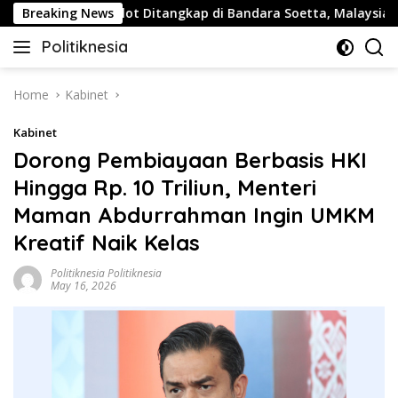
Skip
Buntut Pilot Ditangkap di Bandara Soetta, Malaysia Airlines
Breaking News
to
Politiknesia
content
Politiknesia.com
Home
Kabinet
Kabinet
Dorong Pembiayaan Berbasis HKI
Hingga Rp. 10 Triliun, Menteri
Maman Abdurrahman Ingin UMKM
Kreatif Naik Kelas
Politiknesia Politiknesia
May 16, 2026