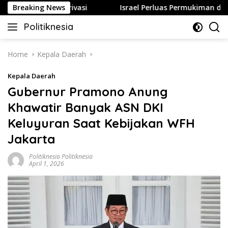
Skip
garan Privasi
Breaking News
Israel Perluas Permukiman di Yerusalem 
to
Politiknesia
content
Politiknesia.com
Home
Kepala Daerah
Kepala Daerah
Gubernur Pramono Anung
Khawatir Banyak ASN DKI
Keluyuran Saat Kebijakan WFH
Jakarta
Politiknesia Politiknesia
April 1, 2026