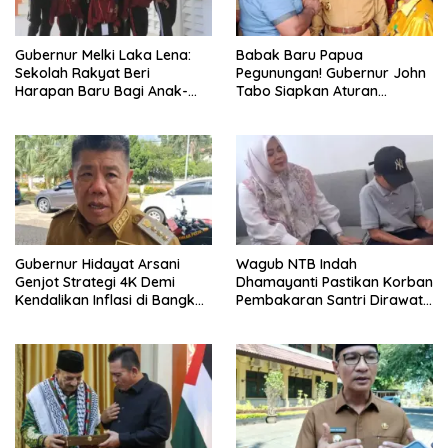
Gubernur Melki Laka Lena:
Babak Baru Papua
Sekolah Rakyat Beri
Pegunungan! Gubernur John
Harapan Baru Bagi Anak-
Tabo Siapkan Aturan
anak Keluarga Miskin di NTT
Larangan Perang Suku
Gubernur Hidayat Arsani
Wagub NTB Indah
Genjot Strategi 4K Demi
Dhamayanti Pastikan Korban
Kendalikan Inflasi di Bangka
Pembakaran Santri Dirawat
Belitung
Gratis Hingga Pulih