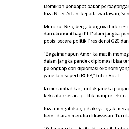
Demikian pendapat pakar perdagangan 
Riza Noer Arfani kepada wartawan, Seni
Menurut Riza, bergabungnya Indonesia
dan ekonomi bagi RI. Dalam jangka p
posisi secara politik Presidensi G20 d
“Bagaimanapun Amerika masih memegan
dalam jangka pendek diplomasi bisa t
pelengkap dari diplomasi ekonomi yan
yang lain seperti RCEP,” tutur Rizal.
Ia menambahkan, untuk jangka panja
kekuatan secara politik maupun ekono
Riza mengatakan, pihaknya agak merag
keterlibatan mereka di kawasan. Terutam
“Sehingga dari sisi itu kita masih but