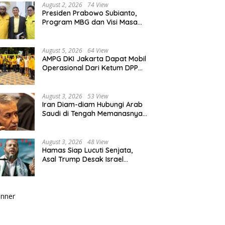
Berkualitas
August 2, 2026
74 View
Presiden Prabowo Subianto,
Program MBG dan Visi Masa
Depan Anak Negeri
August 5, 2026
64 View
AMPG DKI Jakarta Dapat Mobil
Operasional Dari Ketum DPP
Partai Golkar Bahlil Lahadalia
August 3, 2026
53 View
Iran Diam-diam Hubungi Arab
Saudi di Tengah Memanasnya
Perang dengan AS, Ada Pesan
Tegas untuk Riyadh
August 3, 2026
48 View
Hamas Siap Lucuti Senjata,
Asal Trump Desak Israel
Hentikan Serangan ke Gaza