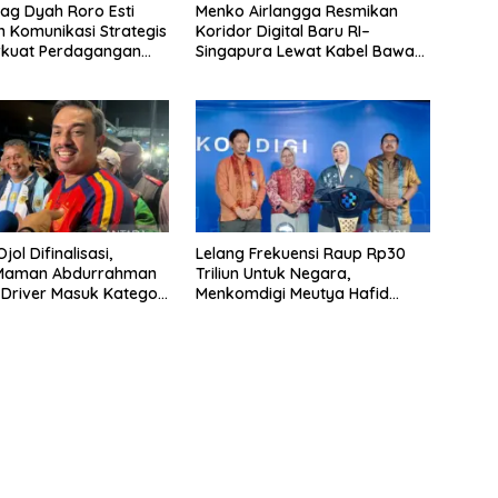
g Dyah Roro Esti
Menko Airlangga Resmikan
 Komunikasi Strategis
Koridor Digital Baru RI–
rkuat Perdagangan
Singapura Lewat Kabel Bawah
wisata RI
Laut Nongsa–Changi
jol Difinalisasi,
Lelang Frekuensi Raup Rp30
 Maman Abdurrahman
Triliun Untuk Negara,
 Driver Masuk Kategori
Menkomdigi Meutya Hafid
UMKM
Hadirkan Era Baru Internet
Indonesia!