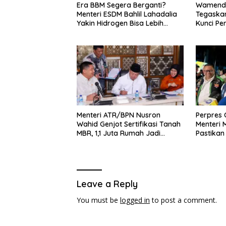
Era BBM Segera Berganti?
Wamenda
Menteri ESDM Bahlil Lahadalia
Tegaskan
Yakin Hidrogen Bisa Lebih
Kunci Pe
Murah dan Kompetitif
dan Pari
Menteri ATR/BPN Nusron
Perpres O
Wahid Genjot Sertifikasi Tanah
Menteri
MBR, 1,1 Juta Rumah Jadi
Pastikan
Prioritas
Pelaku 
Leave a Reply
You must be
logged in
to post a comment.