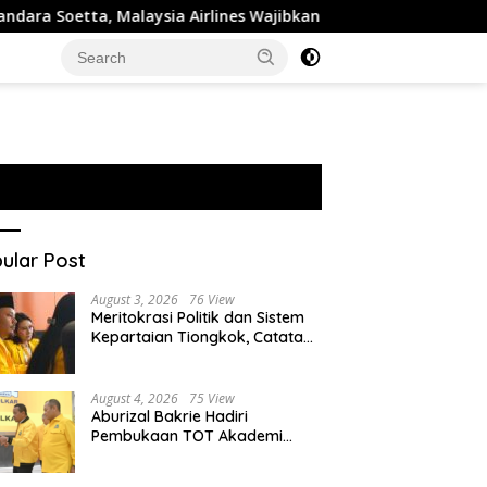
, Malaysia Airlines Wajibkan Tes Narkoba 1.260 Pilot
Ro
ular Post
August 3, 2026
76 View
Meritokrasi Politik dan Sistem
Kepartaian Tiongkok, Catatan
dari Sekolah Partai Pusat PKT
August 4, 2026
75 View
Aburizal Bakrie Hadiri
Pembukaan TOT Akademi
Partai Golkar, Tegaskan
Pentingnya Kaderisasi