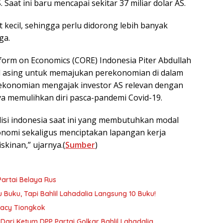
 Saat ini baru mencapai sekitar 37 miliar dolar AS.
t kecil, sehingga perlu didorong lebih banyak
ga.
eform on Economics (CORE) Indonesia Piter Abdullah
 asing untuk memajukan perekonomian di dalam
ekonomian mengajak investor AS relevan dengan
a memulihkan diri pasca-pandemi Covid-19.
disi indonesia saat ini yang membutuhkan modal
omi sekaligus menciptakan lapangan kerja
kinan,” ujarnya.(
Sumber
)
artai Belaya Rus
 Buku, Tapi Bahlil Lahadalia Langsung 10 Buku!
macy Tiongkok
ari Ketum DPP Partai Golkar Bahlil Lahadalia