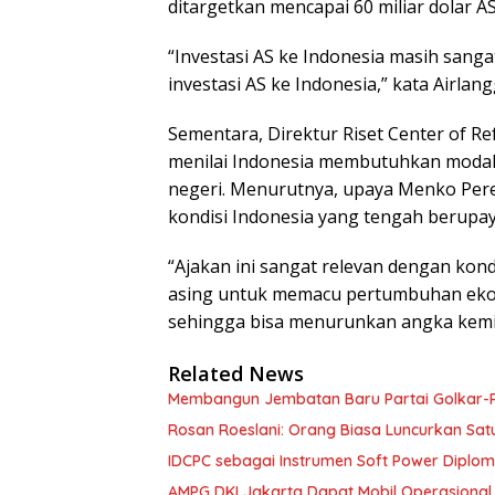
ditargetkan mencapai 60 miliar dolar AS.
“Investasi AS ke Indonesia masih sanga
investasi AS ke Indonesia,” kata Airlang
Sementara, Direktur Riset Center of R
menilai Indonesia membutuhkan modal
negeri. Menurutnya, upaya Menko Per
kondisi Indonesia yang tengah berupay
“Ajakan ini sangat relevan dengan kon
asing untuk memacu pertumbuhan ekon
sehingga bisa menurunkan angka kemis
Related News
Membangun Jembatan Baru Partai Golkar-P
Rosan Roeslani: Orang Biasa Luncurkan Satu
IDCPC sebagai Instrumen Soft Power Diplo
AMPG DKI Jakarta Dapat Mobil Operasional D