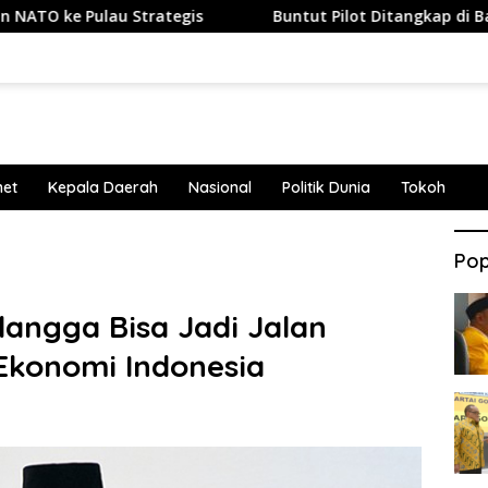
lau Strategis
Buntut Pilot Ditangkap di Bandara Soetta
net
Kepala Daerah
Nasional
Politik Dunia
Tokoh
Pop
rlangga Bisa Jadi Jalan
 Ekonomi Indonesia