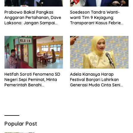
Prabowo Bakal Pangkas
Soedeson Tandra Wanti-
Anggaran Pertahanan, Dave
wanti Tim 9 Kejagung:
Laksono: Jangan Sampai
Transparan! Kasus Febrie
Ganggu Kekuatan TNI!
Adriansyah Jangan Ada
Yang Disembunyikan!
Hetifah Soroti Fenomena SD
Adela Kanasya Harap
Negeri Sepi Peminat, Minta
Festival Banjari Lahirkan
Pemerintah Benahi
Generasi Muda Cinta Seni
Pemerataan Pendidikan
Islami dan Miliki Karakter
Kebangsaan Kuat
Popular Post