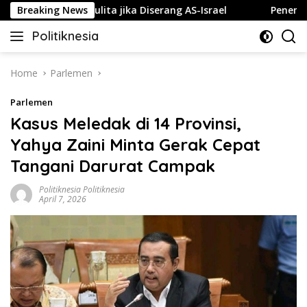
Skip
eluk Gelap Gulita jika Diserang AS-Israel
Breaking News
Penembakan T
to
Politiknesia
content
Politiknesia.com
Home
Parlemen
Parlemen
Kasus Meledak di 14 Provinsi,
Yahya Zaini Minta Gerak Cepat
Tangani Darurat Campak
Politiknesia Politiknesia
April 7, 2026