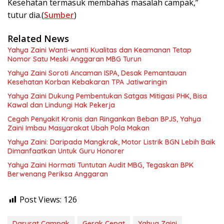
Kesehatan termasuk membahas masalah campak,”
tutur dia.(
Sumber
)
Related News
Yahya Zaini Wanti-wanti Kualitas dan Keamanan Tetap
Nomor Satu Meski Anggaran MBG Turun
Yahya Zaini Soroti Ancaman ISPA, Desak Pemantauan
Kesehatan Korban Kebakaran TPA Jatiwaringin
Yahya Zaini Dukung Pembentukan Satgas Mitigasi PHK, Bisa
Kawal dan Lindungi Hak Pekerja
Cegah Penyakit Kronis dan Ringankan Beban BPJS, Yahya
Zaini Imbau Masyarakat Ubah Pola Makan
Yahya Zaini: Daripada Mangkrak, Motor Listrik BGN Lebih Baik
Dimanfaatkan Untuk Guru Honorer
Yahya Zaini Hormati Tuntutan Audit MBG, Tegaskan BPK
Berwenang Periksa Anggaran
Post Views:
126
Darurat Campak
Gerak Cepat
Yahya Zaini