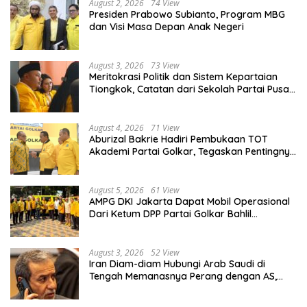
August 2, 2026
74 View
Presiden Prabowo Subianto, Program MBG
dan Visi Masa Depan Anak Negeri
August 3, 2026
73 View
Meritokrasi Politik dan Sistem Kepartaian
Tiongkok, Catatan dari Sekolah Partai Pusat
PKT
August 4, 2026
71 View
Aburizal Bakrie Hadiri Pembukaan TOT
Akademi Partai Golkar, Tegaskan Pentingnya
Kaderisasi Berkualitas
August 5, 2026
61 View
AMPG DKI Jakarta Dapat Mobil Operasional
Dari Ketum DPP Partai Golkar Bahlil
Lahadalia
August 3, 2026
52 View
Iran Diam-diam Hubungi Arab Saudi di
Tengah Memanasnya Perang dengan AS,
Ada Pesan Tegas untuk Riyadh