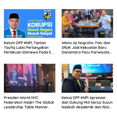
Ketum DPP KNPI, Tantan
Wisnu Aji Nugroho: Folu dan
Taufiq Lubis Pertanyakan
SRUK Jadi Kekuatan Baru
Perlakuan Istimewa Pada Eks
Danantara Pacu Pariwisata
Jampidsus Febrie
Berkelanjutan
Adriansyah
Presiden World NYC
Ketua DPP KNPI Apresiasi
Federation Hadiri The Global
dan Dukung MUI Serius Susun
Leadership Table Manner
Naskah Akademik dan RUU
Universitas Al-Ghifari
Pelarangan LGBTQ
Bandung