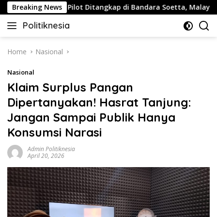
Skip
Breaking News
Buntut Pilot Ditangkap di Bandara Soetta, Malaysia Airlin
to
Politiknesia
content
Politiknesia.com
Home
Nasional
Nasional
Klaim Surplus Pangan
Dipertanyakan! Hasrat Tanjung:
Jangan Sampai Publik Hanya
Konsumsi Narasi
Admin Politiknesia
April 20, 2026