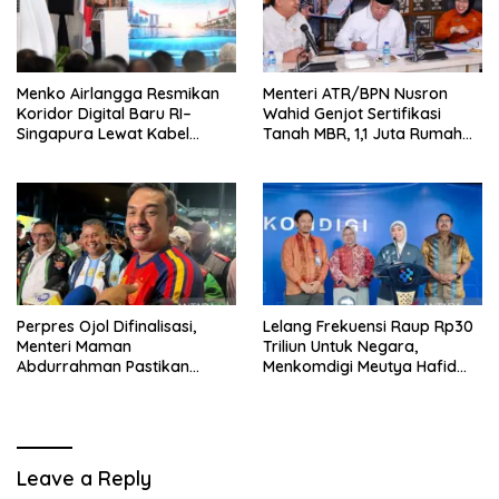
Menko Airlangga Resmikan
Menteri ATR/BPN Nusron
Koridor Digital Baru RI–
Wahid Genjot Sertifikasi
Singapura Lewat Kabel
Tanah MBR, 1,1 Juta Rumah
Bawah Laut Nongsa–Changi
Jadi Prioritas
Perpres Ojol Difinalisasi,
Lelang Frekuensi Raup Rp30
Menteri Maman
Triliun Untuk Negara,
Abdurrahman Pastikan
Menkomdigi Meutya Hafid
Driver Masuk Kategori
Hadirkan Era Baru Internet
Pelaku UMKM
Indonesia!
Leave a Reply