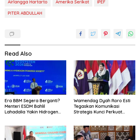
Airlangga Hartarto
Amerika Serikat
IPEF
PITER ABDULLAH
Read Also
Era BBM Segera Berganti?
Wamendag Dyah Roro Esti
Menteri ESDM Bahlil
Tegaskan Komunikasi
Lahadalia Yakin Hidrogen
Strategis Kunci Perkuat
Bisa Lebih Murah dan
Perdagangan dan Pariwisata
Kompetitif
RI