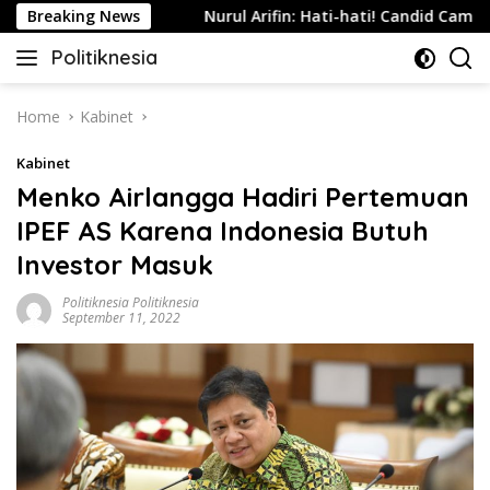
Skip
 di Indonesia
Breaking News
Nurul Arifin: Hati-hati! Candid Camera T
to
Politiknesia
content
Politiknesia.com
Home
Kabinet
Kabinet
Menko Airlangga Hadiri Pertemuan
IPEF AS Karena Indonesia Butuh
Investor Masuk
Politiknesia Politiknesia
September 11, 2022