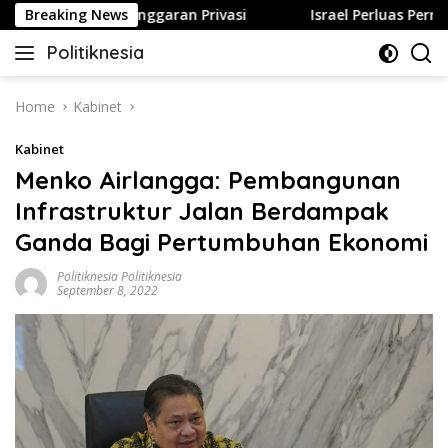
Skip
Berujung Pelanggaran Privasi
Breaking News
Israel Perluas Permukiman
to
Politiknesia
content
Politiknesia.com
Home
Kabinet
Kabinet
Menko Airlangga: Pembangunan
Infrastruktur Jalan Berdampak
Ganda Bagi Pertumbuhan Ekonomi
Politiknesia Politiknesia
September 8, 2022