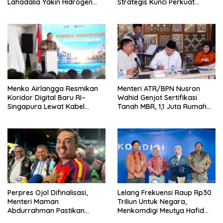
Lahadalia Yakin Hidrogen
Strategis Kunci Perkuat
Bisa Lebih Murah dan
Perdagangan dan Pariwisata
Kompetitif
RI
Menko Airlangga Resmikan
Menteri ATR/BPN Nusron
Koridor Digital Baru RI–
Wahid Genjot Sertifikasi
Singapura Lewat Kabel
Tanah MBR, 1,1 Juta Rumah
Bawah Laut Nongsa–Changi
Jadi Prioritas
Perpres Ojol Difinalisasi,
Lelang Frekuensi Raup Rp30
Menteri Maman
Triliun Untuk Negara,
Abdurrahman Pastikan
Menkomdigi Meutya Hafid
Driver Masuk Kategori
Hadirkan Era Baru Internet