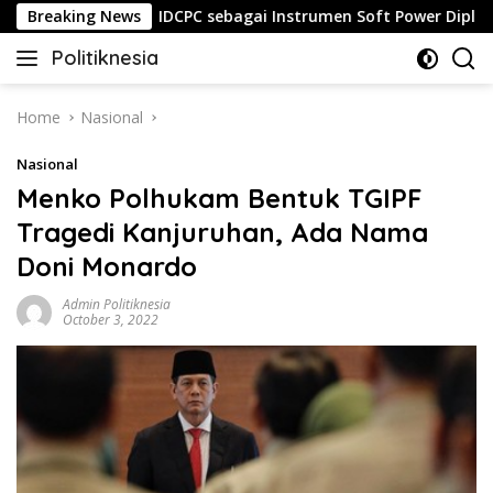
Skip
5 Luka
Breaking News
IDCPC sebagai Instrumen Soft Power Diplomacy
to
Politiknesia
content
Politiknesia.com
Home
Nasional
Nasional
Menko Polhukam Bentuk TGIPF
Tragedi Kanjuruhan, Ada Nama
Doni Monardo
Admin Politiknesia
October 3, 2022