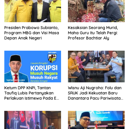
Presiden Prabowo Subianto,
Kesaksian Seorang Murid,
Program MBG dan Visi Masa
Maha Guru Itu Telah Pergi:
Depan Anak Negeri
Profesor Bachtiar Aly
Ketum DPP KNPI, Tantan
Wisnu Aji Nugroho: Folu dan
Taufiq Lubis Pertanyakan
SRUK Jadi Kekuatan Baru
Perlakuan Istimewa Pada Eks
Danantara Pacu Pariwisata
Jampidsus Febrie
Berkelanjutan
Adriansyah