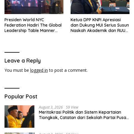
Presiden World NYC
Ketua DPP KNPI Apresiasi
Federation Hadiri The Global
dan Dukung MUI Serius Susun
Leadership Table Manner
Naskah Akademik dan RUU
Universitas Al-Ghifari
Pelarangan LGBTQ
Bandung
Leave a Reply
You must be
logged in
to post a comment.
Popular Post
August 3, 2026
59 View
Meritokrasi Politik dan Sistem Kepartaian
Tiongkok, Catatan dari Sekolah Partai Pusat
PKT