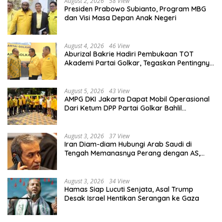
August 2, 2026
58 View
Presiden Prabowo Subianto, Program MBG
dan Visi Masa Depan Anak Negeri
August 4, 2026
46 View
Aburizal Bakrie Hadiri Pembukaan TOT
Akademi Partai Golkar, Tegaskan Pentingnya
Kaderisasi Berkualitas
August 5, 2026
43 View
AMPG DKI Jakarta Dapat Mobil Operasional
Dari Ketum DPP Partai Golkar Bahlil
Lahadalia
August 3, 2026
37 View
Iran Diam-diam Hubungi Arab Saudi di
Tengah Memanasnya Perang dengan AS,
Ada Pesan Tegas untuk Riyadh
August 3, 2026
34 View
Hamas Siap Lucuti Senjata, Asal Trump
Desak Israel Hentikan Serangan ke Gaza