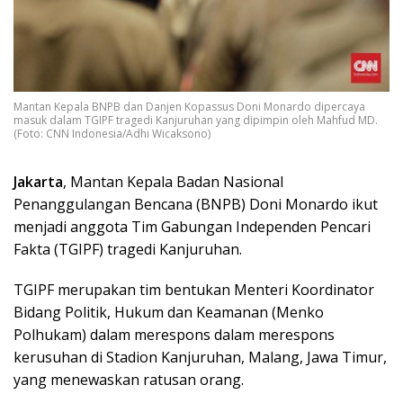
Mantan Kepala BNPB dan Danjen Kopassus Doni Monardo dipercaya
masuk dalam TGIPF tragedi Kanjuruhan yang dipimpin oleh Mahfud MD.
(Foto: CNN Indonesia/Adhi Wicaksono)
Jakarta
, Mantan Kepala Badan Nasional
Penanggulangan Bencana (BNPB) Doni Monardo ikut
menjadi anggota Tim Gabungan Independen Pencari
Fakta (TGIPF) tragedi Kanjuruhan.
TGIPF merupakan tim bentukan Menteri Koordinator
Bidang Politik, Hukum dan Keamanan (Menko
Polhukam) dalam merespons dalam merespons
kerusuhan di Stadion Kanjuruhan, Malang, Jawa Timur,
yang menewaskan ratusan orang.