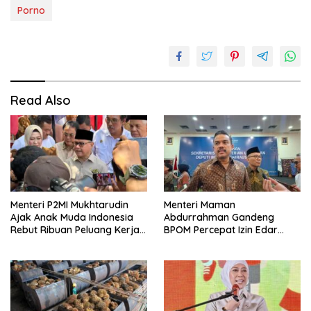
Porno
Read Also
Menteri P2MI Mukhtarudin
Menteri Maman
Ajak Anak Muda Indonesia
Abdurrahman Gandeng
Rebut Ribuan Peluang Kerja
BPOM Percepat Izin Edar
Global di Pasim IJF 2026
Produk Pangan Olahan
UMKM