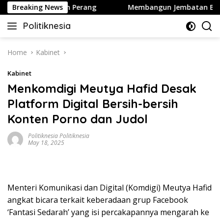
Skip
hington Hentikan Perang
Breaking News
Membangun Jembatan Baru Part
to
Politiknesia
content
Politiknesia.com
Home
Kabinet
Kabinet
Menkomdigi Meutya Hafid Desak
Platform Digital Bersih-bersih
Konten Porno dan Judol
Politiknesia Politiknesia
May 18, 2025
Menteri Komunikasi dan Digital (Komdigi) Meutya Hafid
angkat bicara terkait keberadaan grup Facebook
‘Fantasi Sedarah’ yang isi percakapannya mengarah ke